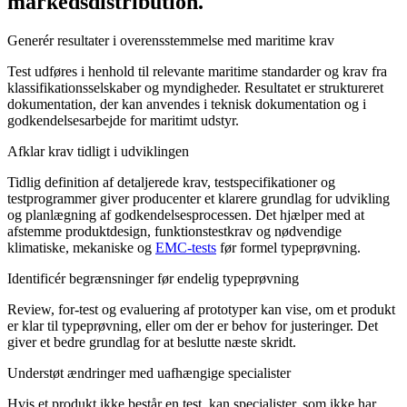
markedsdistribution.
Generér resultater i overensstemmelse med maritime krav
Test udføres i henhold til relevante maritime standarder og krav fra
klassifikationsselskaber og myndigheder. Resultatet er struktureret
dokumentation, der kan anvendes i teknisk dokumentation og i
godkendelsesarbejde for maritimt udstyr.
Afklar krav tidligt i udviklingen
Tidlig definition af detaljerede krav, testspecifikationer og
testprogrammer giver producenter et klarere grundlag for udvikling
og planlægning af godkendelsesprocessen. Det hjælper med at
afstemme produktdesign, funktionstestkrav og nødvendige
klimatiske, mekaniske og
EMC-tests
før formel typeprøvning.
Identificér begrænsninger før endelig typeprøvning
Review, for-test og evaluering af prototyper kan vise, om et produkt
er klar til typeprøvning, eller om der er behov for justeringer. Det
giver et bedre grundlag for at beslutte næste skridt.
Understøt ændringer med uafhængige specialister
Hvis et produkt ikke består en test, kan specialister, som ikke har