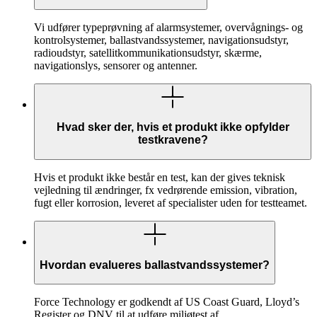
Vi udfører typeprøvning af alarmsystemer, overvågnings- og
kontrolsystemer, ballastvandssystemer, navigationsudstyr,
radioudstyr, satellitkommunikationsudstyr, skærme,
navigationslys, sensorer og antenner.
Hvad sker der, hvis et produkt ikke opfylder
testkravene?
Hvis et produkt ikke består en test, kan der gives teknisk
vejledning til ændringer, fx vedrørende emission, vibration,
fugt eller korrosion, leveret af specialister uden for testteamet.
Hvordan evalueres ballastvandssystemer?
Force Technology er godkendt af US Coast Guard, Lloyd’s
Register og DNV til at udføre miljøtest af