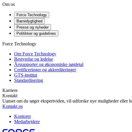
Om os
Force Technology
Bæredygtighed
Presse og nyheder
Politikker og guidelines
Force Technology
Om Force Technology
Bestyrelse og ledelse
Årsrapporter og økonomiske nøgletal
Certificeringer og akkrediteringer
GTS-institut
Standardisering
Karriere
Kontakt
Uanset om du søger ekspertviden, vil udforske nye muligheder eller ha
Kontakt os
Kontorer
Medarbejdere