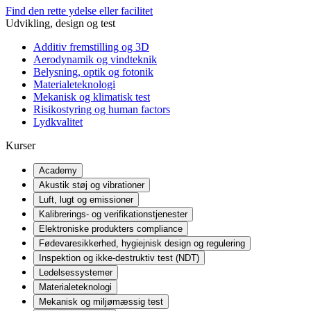
Find den rette ydelse eller facilitet
Udvikling, design og test
Additiv fremstilling og 3D
Aerodynamik og vindteknik
Belysning, optik og fotonik
Materialeteknologi
Mekanisk og klimatisk test
Risikostyring og human factors
Lydkvalitet
Kurser
Academy
Akustik støj og vibrationer
Luft, lugt og emissioner
Kalibrerings- og verifikationstjenester
Elektroniske produkters compliance
Fødevaresikkerhed, hygiejnisk design og regulering
Inspektion og ikke-destruktiv test (NDT)
Ledelsessystemer
Materialeteknologi
Mekanisk og miljømæssig test