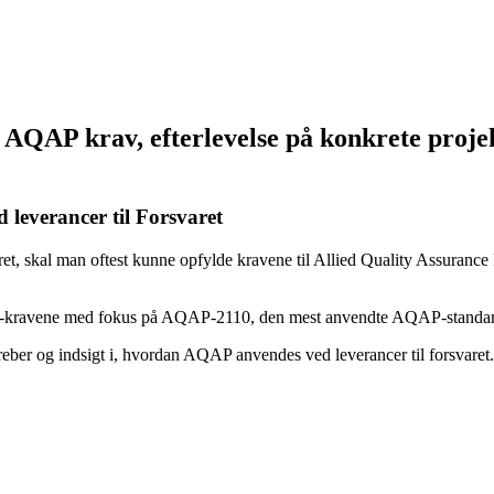
for AQAP krav, efterlevelse på konkrete proj
leverancer til Forsvaret
svaret, skal man oftest kunne opfylde kravene til Allied Quality Assuran
QAP-kravene med fokus på AQAP-2110, den mest anvendte AQAP-standa
greber og indsigt i, hvordan AQAP anvendes ved leverancer til forsvaret.