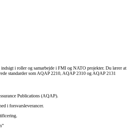
ndsigt i roller og samarbejde i FMI og NATO projekter. Du lærer at
relaterede standarder som AQAP 2210, AQAP 2310 og AQAP 2131
y Assurance Publications (AQAP).
ed i forsvarsleverancer.
ificering.
en”