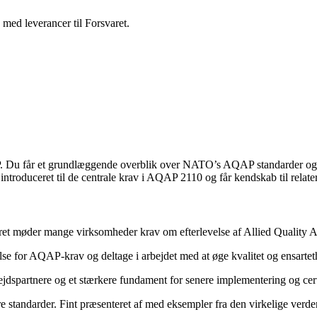
 med leverancer til Forsvaret.
P. Du får et grundlæggende overblik over NATO’s AQAP standarder og i
introduceret til de centrale krav i AQAP 2110 og får kendskab til 
rsvaret møder mange virksomheder krav om efterlevelse af Allied Qualit
 for AQAP-krav og deltage i arbejdet med at øge kvalitet og ensarteth
dspartnere og et stærkere fundament for senere implementering og cert
 standarder. Fint præsenteret af med eksempler fra den virkelige verd