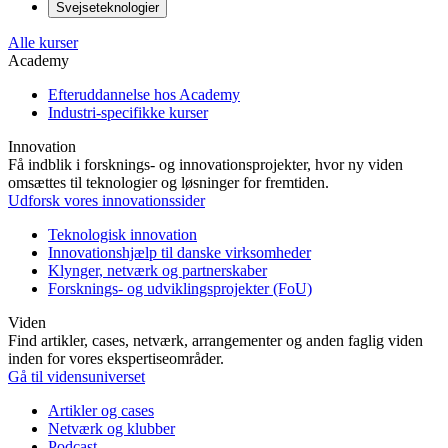
Svejseteknologier
Alle kurser
Academy
Efteruddannelse hos Academy
Industri-specifikke kurser
Innovation
Få indblik i forsknings- og innovationsprojekter, hvor ny viden
omsættes til teknologier og løsninger for fremtiden.
Udforsk vores innovationssider
Teknologisk innovation
Innovationshjælp til danske virksomheder
Klynger, netværk og partnerskaber
Forsknings- og udviklingsprojekter (FoU)
Viden
Find artikler, cases, netværk, arrangementer og anden faglig viden
inden for vores ekspertiseområder.
Gå til vidensuniverset
Artikler og cases
Netværk og klubber
Podcast