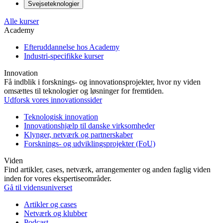
Svejseteknologier
Alle kurser
Academy
Efteruddannelse hos Academy
Industri-specifikke kurser
Innovation
Få indblik i forsknings- og innovationsprojekter, hvor ny viden
omsættes til teknologier og løsninger for fremtiden.
Udforsk vores innovationssider
Teknologisk innovation
Innovationshjælp til danske virksomheder
Klynger, netværk og partnerskaber
Forsknings- og udviklingsprojekter (FoU)
Viden
Find artikler, cases, netværk, arrangementer og anden faglig viden
inden for vores ekspertiseområder.
Gå til vidensuniverset
Artikler og cases
Netværk og klubber
Podcast