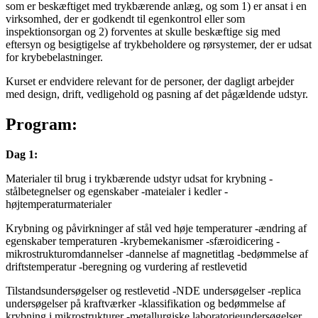
som er beskæftiget med trykbærende anlæg, og som 1) er ansat i en
virksomhed, der er godkendt til egenkontrol eller som
inspektionsorgan og 2) forventes at skulle beskæftige sig med
eftersyn og besigtigelse af trykbeholdere og rørsystemer, der er udsat
for krybebelastninger.
Kurset er endvidere relevant for de personer, der dagligt arbejder
med design, drift, vedligehold og pasning af det pågældende udstyr.
Program:
Dag 1:
Materialer til brug i trykbærende udstyr udsat for krybning -
stålbetegnelser og egenskaber -mateialer i kedler -
højtemperaturmaterialer
Krybning og påvirkninger af stål ved høje temperaturer -ændring af
egenskaber temperaturen -krybemekanismer -sfæroidicering -
mikrostrukturomdannelser -dannelse af magnetitlag -bedømmelse af
driftstemperatur -beregning og vurdering af restlevetid
Tilstandsundersøgelser og restlevetid -NDE undersøgelser -replica
undersøgelser på kraftværker -klassifikation og bedømmelse af
krybning i mikrostrukturer -metallurgiske laboratorieundersøgelser