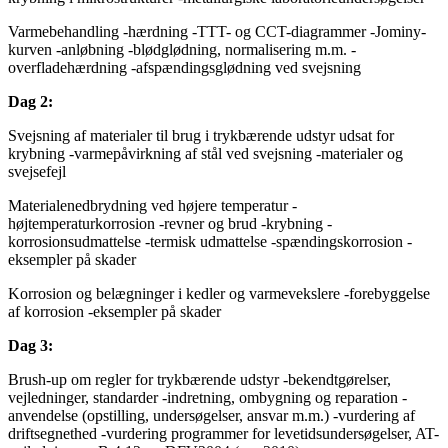
Varmebehandling -hærdning -TTT- og CCT-diagrammer -Jominy-
kurven -anløbning -blødglødning, normalisering m.m. -
overfladehærdning -afspændingsglødning ved svejsning
Dag 2:
Svejsning af materialer til brug i trykbærende udstyr udsat for
krybning -varmepåvirkning af stål ved svejsning -materialer og
svejsefejl
Materialenedbrydning ved højere temperatur -
højtemperaturkorrosion -revner og brud -krybning -
korrosionsudmattelse -termisk udmattelse -spændingskorrosion -
eksempler på skader
Korrosion og belægninger i kedler og varmevekslere -forebyggelse
af korrosion -eksempler på skader
Dag 3:
Brush-up om regler for trykbærende udstyr -bekendtgørelser,
vejledninger, standarder -indretning, ombygning og reparation -
anvendelse (opstilling, undersøgelser, ansvar m.m.) -vurdering af
driftsegnethed -vurdering programmer for levetidsundersøgelser, AT-