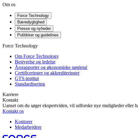
Om os
Force Technology
Bæredygtighed
Presse og nyheder
Politikker og guidelines
Force Technology
Om Force Technology
Bestyrelse og ledelse
Årsrapporter og økonomiske nøgletal
Certificeringer og akkrediteringer
GTS-institut
Standardisering
Karriere
Kontakt
Uanset om du søger ekspertviden, vil udforske nye muligheder eller ha
Kontakt os
Kontorer
Medarbejdere