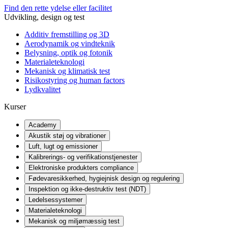
Find den rette ydelse eller facilitet
Udvikling, design og test
Additiv fremstilling og 3D
Aerodynamik og vindteknik
Belysning, optik og fotonik
Materialeteknologi
Mekanisk og klimatisk test
Risikostyring og human factors
Lydkvalitet
Kurser
Academy
Akustik støj og vibrationer
Luft, lugt og emissioner
Kalibrerings- og verifikationstjenester
Elektroniske produkters compliance
Fødevaresikkerhed, hygiejnisk design og regulering
Inspektion og ikke-destruktiv test (NDT)
Ledelsessystemer
Materialeteknologi
Mekanisk og miljømæssig test