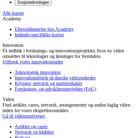
Svejseteknologier
Alle kurser
Academy
Efteruddannelse hos Academy
Industri-specifikke kurser
Innovation
Få indblik i forsknings- og innovationsprojekter, hvor ny viden
omsættes til teknologier og løsninger for fremtiden.
Udforsk vores innovationssider
Teknologisk innovation
Innovationshjælp til danske virksomheder
Klynger, netværk og partnerskaber
Forsknings- og udviklingsprojekter (FoU)
Viden
Find artikler, cases, netværk, arrangementer og anden faglig viden
inden for vores ekspertiseområder.
Gå til vidensuniverset
Artikler og cases
Netværk og klubber
Podcast