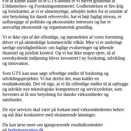
For at kunne kalde os et GTS-institut er vi blevet godkendt af
Uddannelses- og Forskningsministeriet. Godkendelsen er fire-årig
og forudsætter, at vi er almennyttige, arbejder inden for et område af
stor betydning for dansk erhvervsliv, har et højt fagligt niveau, er
uafhængige af politiske og økonomiske interesser og har et
ansvarligt økonomisk og organisatorisk grundlag.
Vi er ikke ejet af det offentlige, og størstedelen af vores forretning
driver vi på almindelige kommercielle vilkår. Men vi er underlagt
særlige myndighedskrav om faglige evalueringer og løbende
finansiel og juridisk kontrol. Og vi har ikke nogen ejere, så al
overskydende indtjening bliver investeret i ny forskning, udvikling
og innovation.
Som GTS kan man søge offentlige midler til forskning og
udviklingsprojekter. Vi har derfor det, man kalder en
resultatkontrakt. Det vil sige, at vi får offentlige midler til at opbygge
og udvikle nye teknologiske kompetencer og serviceydelser, som
forventes at få stor betydning for danske virksomheder og
samfundet.
De nye services skal være på forkant med virksomhedernes behov
og må ikke konkurrere med eksisterende løsninger.
Du kan læse mere om igangværende resultatkontrakter
på
bedreinnovation.dk
.