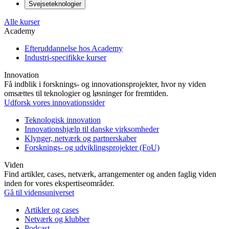
Svejseteknologier
Alle kurser
Academy
Efteruddannelse hos Academy
Industri-specifikke kurser
Innovation
Få indblik i forsknings- og innovationsprojekter, hvor ny viden
omsættes til teknologier og løsninger for fremtiden.
Udforsk vores innovationssider
Teknologisk innovation
Innovationshjælp til danske virksomheder
Klynger, netværk og partnerskaber
Forsknings- og udviklingsprojekter (FoU)
Viden
Find artikler, cases, netværk, arrangementer og anden faglig viden
inden for vores ekspertiseområder.
Gå til vidensuniverset
Artikler og cases
Netværk og klubber
Podcast