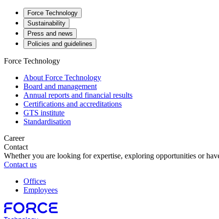
Force Technology
Sustainability
Press and news
Policies and guidelines
Force Technology
About Force Technology
Board and management
Annual reports and financial results
Certifications and accreditations
GTS institute
Standardisation
Career
Contact
Whether you are looking for expertise, exploring opportunities or have
Contact us
Offices
Employees