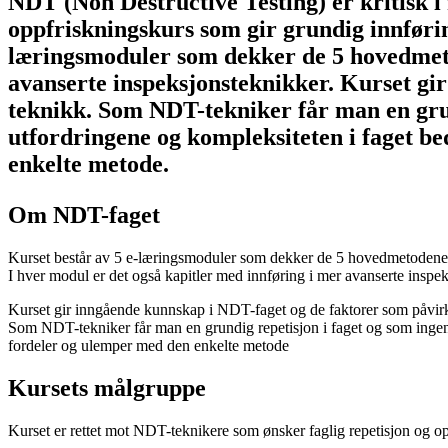
NDT (Non Destructive Testing) er kritisk i 
oppfriskningskurs som gir grundig innførin
læringsmoduler som dekker de 5 hovedmeto
avanserte inspeksjonsteknikker. Kurset gi
teknikk. Som NDT-tekniker får man en grund
utfordringene og kompleksiteten i faget be
enkelte metode.
Om NDT-faget
Kurset består av 5 e-læringsmoduler som dekker de 5 hovedmetoden
I hver modul er det også kapitler med innføring i mer avanserte inspe
Kurset gir inngående kunnskap i NDT-faget og de faktorer som påvir
Som NDT-tekniker får man en grundig repetisjon i faget og som ingeniø
fordeler og ulemper med den enkelte metode
Kursets målgruppe
Kurset er rettet mot NDT-teknikere som ønsker faglig repetisjon og o