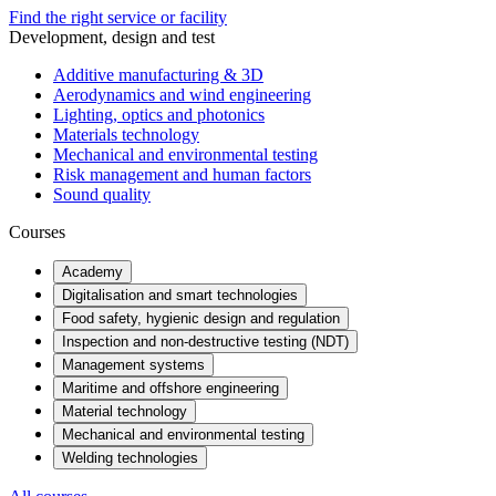
Find the right service or facility
Development, design and test
Additive manufacturing & 3D
Aerodynamics and wind engineering
Lighting, optics and photonics
Materials technology
Mechanical and environmental testing
Risk management and human factors
Sound quality
Courses
Academy
Digitalisation and smart technologies
Food safety, hygienic design and regulation
Inspection and non-destructive testing (NDT)
Management systems
Maritime and offshore engineering
Material technology
Mechanical and environmental testing
Welding technologies