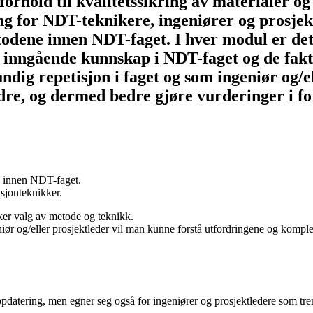
forhold til kvalitetssikring av materialer og
g for NDT-teknikere, ingeniører og prosjekt
dene innen NDT-faget. I hver modul er det 
r inngående kunnskap i NDT-faget og de fak
ig repetisjon i faget og som ingeniør og/el
dre, og dermed bedre gjøre vurderinger i f
e innen NDT-faget.
ksjonteknikker.
ker valg av metode og teknikk.
r og/eller prosjektleder vil man kunne forstå utfordringene og kompleks
ppdatering, men egner seg også for ingeniører og prosjektledere som tr