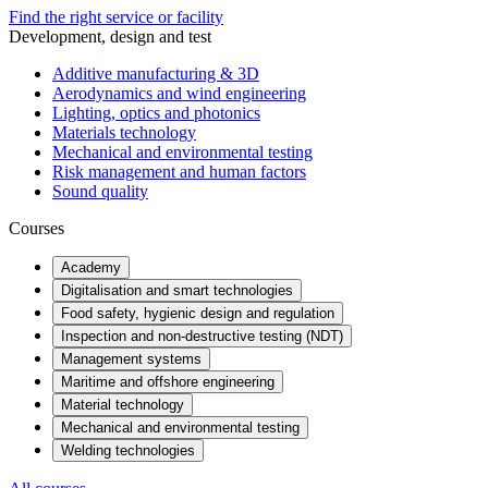
Find the right service or facility
Development, design and test
Additive manufacturing & 3D
Aerodynamics and wind engineering
Lighting, optics and photonics
Materials technology
Mechanical and environmental testing
Risk management and human factors
Sound quality
Courses
Academy
Digitalisation and smart technologies
Food safety, hygienic design and regulation
Inspection and non-destructive testing (NDT)
Management systems
Maritime and offshore engineering
Material technology
Mechanical and environmental testing
Welding technologies