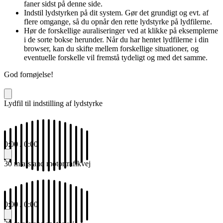
faner sidst på denne side.
Indstil lydstyrken på dit system. Gør det grundigt og evt. af
flere omgange, så du opnår den rette lydstyrke på lydfilerne.
Hør de forskellige auraliseringer ved at klikke på eksemplerne
i de sorte bokse herunder. Når du har hentet lydfilerne i din
browser, kan du skifte mellem forskellige situationer, og
eventuelle forskelle vil fremstå tydeligt og med det samme.
God fornøjelse!
Lydfil til indstilling af lydstyrke
0:00
/
0:00
30 m afstand motortrafikvej
0:00
/
0:00