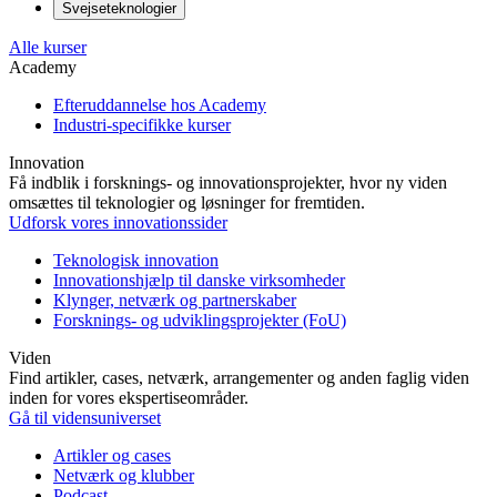
Svejseteknologier
Alle kurser
Academy
Efteruddannelse hos Academy
Industri-specifikke kurser
Innovation
Få indblik i forsknings- og innovationsprojekter, hvor ny viden
omsættes til teknologier og løsninger for fremtiden.
Udforsk vores innovationssider
Teknologisk innovation
Innovationshjælp til danske virksomheder
Klynger, netværk og partnerskaber
Forsknings- og udviklingsprojekter (FoU)
Viden
Find artikler, cases, netværk, arrangementer og anden faglig viden
inden for vores ekspertiseområder.
Gå til vidensuniverset
Artikler og cases
Netværk og klubber
Podcast