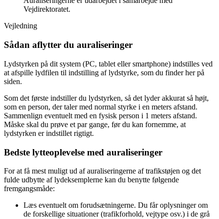
Auraliseringerne er udarbejdet i samarbejde med
Vejdirektoratet.
Vejledning
Sådan aflytter du auraliseringer
Lydstyrken på dit system (PC, tablet eller smartphone) indstilles ved
at afspille lydfilen til indstilling af lydstyrke, som du finder her på
siden.
Som det første indstiller du lydstyrken, så det lyder akkurat så højt,
som en person, der taler med normal styrke i en meters afstand.
Sammenlign eventuelt med en fysisk person i 1 meters afstand.
Måske skal du prøve et par gange, før du kan fornemme, at
lydstyrken er indstillet rigtigt.
Bedste lytteoplevelse med auraliseringer
For at få mest muligt ud af auraliseringerne af trafikstøjen og det
fulde udbytte af lydeksemplerne kan du benytte følgende
fremgangsmåde:
Læs eventuelt om forudsætningerne. Du får oplysninger om
de forskellige situationer (trafikforhold, vejtype osv.) i de grå