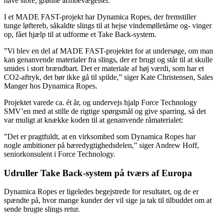
have store, grønne armbevægelser.
I et MADE FAST-projekt har Dynamica Ropes, der fremstiller
tunge løftereb, såkaldte slings til at hejse vindemølletårne og- vinger
op, fået hjælp til at udforme et Take Back-system.
”Vi blev en del af MADE FAST-projektet for at undersøge, om man
kan genanvende materialer fra slings, der er brugt og står til at skulle
smides i stort brændbart. Det er materiale af høj værdi, som har et
CO2-aftryk, det bør ikke gå til spilde,” siger Kate Christensen, Sales
Manger hos Dynamica Ropes.
Projektet varede ca. ét år, og undervejs hjalp Force Technology
SMV’en med at stille de rigtige spørgsmål og give sparring, så det
var muligt at knække koden til at genanvende råmaterialet:
”Det er pragtfuldt, at en virksomhed som Dynamica Ropes har
nogle ambitioner på bæredygtighedsdelen,” siger Andrew Hoff,
seniorkonsulent i Force Technology.
Udruller Take Back-system på tværs af Europa
Dynamica Ropes er ligeledes begejstrede for resultatet, og de er
spændte på, hvor mange kunder der vil sige ja tak til tilbuddet om at
sende brugte slings retur.