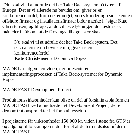
”Nu skal vi til at udrulle det her Take Back-system på tværs af
Europa. Det er vi allerede nu bevidst om, giver os en
konkurrencefordel, fordi det er noget, vores kunder og i sidste ende i
offshore firmaer og installationsfirmaer bider mærke i,” siger Kate
Chri-stensen, og tilføjer, at de vil teste løsningen de næste seks
måneder i håb om, at de får slings tilbage i stor skala.
Nu skal vi til at udrulle det her Take Back system. Det
er vi allerede nu bevidste om, giver os en
konkurrencefordel.
Kate Christensen
/ Dynamica Ropes
MADE har udgivet en video, der præsenterer
implementeringsprocessen af Take Back-systemet for Dynamic
Ropes.
MADE FAST Development Project
Produktionsvirksomheder kan blive en del af forskningsplatformen
MADE FAST ved at indtræde i et Development Project, der er
demonstrationsprojekter i et forskningssetup.
I projekterne får virksomheder 150.000 kr. viden i støtte fra GTS’er
og adgang til forskningen inden for ét af de fem indsatsområder i
MADE FAST.