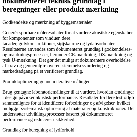
dokumenteret teknisk grundlag i
beregninger eller produkt mærkning
Godkendelse og mærkning af byggematerialer
Generér sporbare måleresultater for at vurdere akustiske egenskaber
for komponenter som vinduer, døre,
facader, gulvkonstruktioner, støjskærme og lydabsorbenter.
Resultaterne anvendes som dokumenteret grundlag i godkendelses-
og mærkningsprocesser, herunder CE-mærkning, DS-mærkning og
tysk Ü-mærkning. Det gør det muligt at dokumentere overholdelse
af krav og gennemføre overensstemmelsesvurdering og
markedsadgang på et verificeret grundlag.
Produktoptimering gennem iterative målinger
Brug gentagne laboratoriemålinger til at vurdere, hvordan ændringer
i design påvirker akustisk performance. Resultater fra flere testforløb
sammenlignes for at identificere forbedringer og afvigelser, hvilket
muliggør systematisk optimering af materialer og konstruktioner. Det
understøtter udviklingsprocesser baseret på dokumenteret
performance og reducerer usikkerhed.
Grundlag for beregning af lydforhold