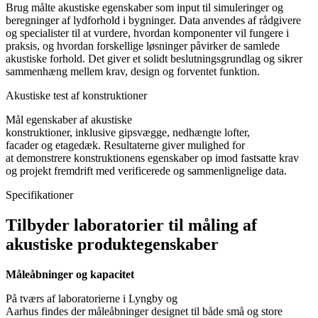
Brug målte akustiske egenskaber som input til simuleringer og
beregninger af lydforhold i bygninger. Data anvendes af rådgivere
og specialister til at vurdere, hvordan komponenter vil fungere i
praksis, og hvordan forskellige løsninger påvirker de samlede
akustiske forhold. Det giver et solidt beslutningsgrundlag og sikrer
sammenhæng mellem krav, design og forventet funktion.
Akustiske test af konstruktioner
Mål egenskaber af akustiske
konstruktioner, inklusive gipsvægge, nedhængte lofter,
facader og etagedæk. Resultaterne giver mulighed for
at demonstrere konstruktionens egenskaber op imod fastsatte krav
og projekt fremdrift med verificerede og sammenlignelige data.
Specifikationer
Tilbyder laboratorier til måling af
akustiske produktegenskaber
Måleåbninger og kapacitet
På tværs af laboratorierne i Lyngby og
Aarhus findes der måleåbninger designet til både små og store