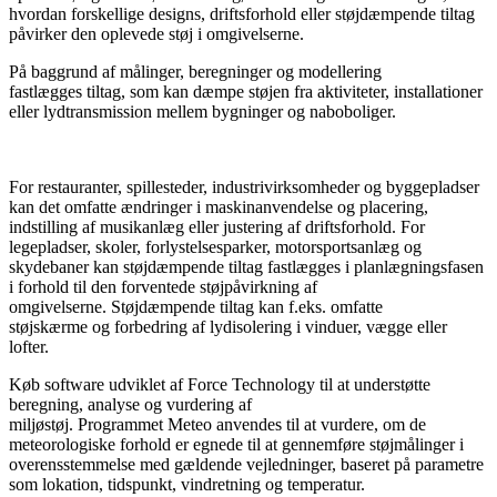
hvordan forskellige designs, driftsforhold eller støjdæmpende tiltag
påvirker den oplevede støj i omgivelserne.
På baggrund af målinger, beregninger og modellering
fastlægges tiltag, som kan dæmpe støjen fra aktiviteter, installationer
eller lydtransmission mellem bygninger og naboboliger.
For restauranter, spillesteder, industrivirksomheder og byggepladser
kan det omfatte ændringer i maskinanvendelse og placering,
indstilling af musikanlæg eller justering af driftsforhold. For
legepladser, skoler, forlystelsesparker, motorsportsanlæg og
skydebaner kan støjdæmpende tiltag fastlægges i planlægningsfasen
i forhold til den forventede støjpåvirkning af
omgivelserne. Støjdæmpende tiltag kan f.eks. omfatte
støjskærme og forbedring af lydisolering i vinduer, vægge eller
lofter.
Køb software udviklet af Force Technology til at understøtte
beregning, analyse og vurdering af
miljøstøj. Programmet Meteo anvendes til at vurdere, om de
meteorologiske forhold er egnede til at gennemføre støjmålinger i
overensstemmelse med gældende vejledninger, baseret på parametre
som lokation, tidspunkt, vindretning og temperatur.