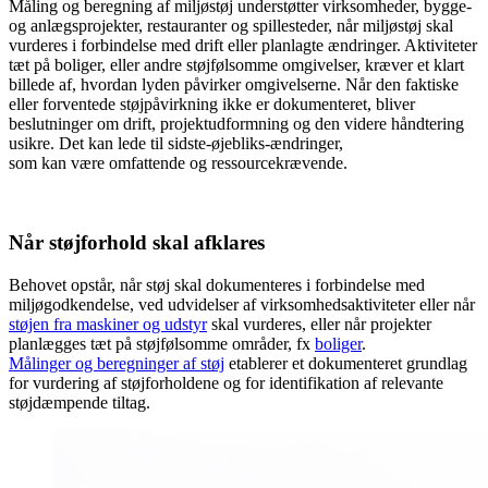
Måling og beregning af miljøstøj understøtter virksomheder, bygge-
og anlægsprojekter, restauranter og spillesteder, når miljøstøj skal
vurderes i forbindelse med drift eller planlagte ændringer. Aktiviteter
tæt på boliger, eller andre støjfølsomme omgivelser, kræver et klart
billede af, hvordan lyden påvirker omgivelserne. Når den faktiske
eller forventede støjpåvirkning ikke er dokumenteret, bliver
beslutninger om drift, projektudformning og den videre håndtering
usikre. Det kan lede til sidste-øjebliks-ændringer,
som kan være omfattende og ressourcekrævende.
Når støjforhold skal afklares
Behovet opstår, når støj skal dokumenteres i forbindelse med
miljøgodkendelse, ved udvidelser af virksomhedsaktiviteter eller når
støjen fra maskiner og udstyr
skal vurderes, eller når projekter
planlægges tæt på støjfølsomme områder, fx
boliger
.
Målinger og beregninger af støj
etablerer et dokumenteret grundlag
for vurdering af støjforholdene og for identifikation af relevante
støjdæmpende tiltag.