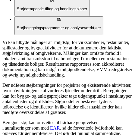
04
Støjdæmpende tiltag og handlingsplaner
05
Støjberegningsprogrammer og analyseværktøjer
Vi kan tilbyde målinger af miljøstøj for virksomheder, restauranter,
spillesteder og byggeaktiviteter for at dokumentere den faktiske
støjpåvirkning af omgivelserne. Målinger kan omfatte forhold i
lokaler samt transmission til naboboliger, fx mellem en restauration
og tilstødende boliger. Resultaterne rapporteres som akkrediteret
dokumentation og kan indgå i miljøgodkendelse, VVM-redegørelser
og øvrig myndighedsbehandling.
Der udføres støjberegninger for projekter og eksisterende aktiviteter,
hvor påvirkningen skal vurderes før eller under drift. Beregninger
kan for bygge- og anlægsprojekter tage udgangspunkt i maskintyper,
antal enheder og driftstider. Støjmodeller beskriver lydens
udbredelse og identificerer, hvilke kilder eller maskiner der kan
medføre overskridelse af grænser.
Beregnet støj kan omsættes til hørbare gengivelser
i auraliseringer som med
EAR
, så de forventede lydforhold kan
opleves før gennemførelse. Det gør det muligt at sammenligne,