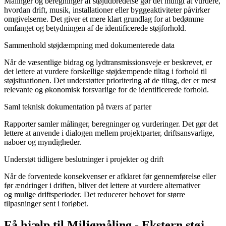
Målinger og beregninger af støjudbredelse gør det muligt at vurdere,
hvordan drift, musik, installationer eller byggeaktiviteter påvirker
omgivelserne. Det giver et mere klart grundlag for at bedømme
omfanget og betydningen af de identificerede støjforhold.
Sammenhold støjdæmpning med dokumenterede data
Når de væsentlige bidrag og lydtransmissionsveje er beskrevet, er
det lettere at vurdere forskellige støjdæmpende tiltag i forhold til
støjsituationen. Det understøtter prioritering af de tiltag, der er mest
relevante og økonomisk forsvarlige for de identificerede forhold.
Saml teknisk dokumentation på tværs af parter
Rapporter samler målinger, beregninger og vurderinger. Det gør det
lettere at anvende i dialogen mellem projektparter, driftsansvarlige,
naboer og myndigheder.
Understøt tidligere beslutninger i projekter og drift
Når de forventede konsekvenser er afklaret før gennemførelse eller
før ændringer i driften, bliver det lettere at vurdere alternativer
og mulige driftsperioder. Det reducerer behovet for større
tilpasninger sent i forløbet.
Få hjælp til Miljømåling - Ekstern støj