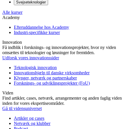
Svejseteknologier
Alle kurser
Academy
Efteruddannelse hos Academy
Industri-specifikke kurser
Innovation
Få indblik i forsknings- og innovationsprojekter, hvor ny viden
omsættes til teknologier og løsninger for fremtiden.
Udforsk vores innovationssider
Teknologisk innovation
Innovationshjælp til danske virksomheder
Klynger, netværk og partnerskaber
Forsknings- og udviklingsprojekter (FoU)
Viden
Find artikler, cases, netværk, arrangementer og anden faglig viden
inden for vores ekspertiseområder.
Gå til vidensuniverset
Artikler og cases
Netværk og klubber
Podcast