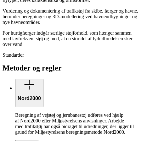
flytyper, deres karakteristika og driftsformer.
Vurdering og dokumentering af trafikstøj fra skibe, færger og havne,
herunder beregninger og 3D-modellering ved havneudbygninger og
nye havneområder.
For hurtigfærger indgår særlige støjforhold, som hænger sammen
med lavfrekvent støj og med, at en stor del af lydudbredelsen sker
over vand
Standarder
Metoder og regler
Nord2000
Beregning af vejstøj og jernbanestøj udføres ved hjælp
af Nord2000 efter Miljøstyrelsens anvisninger. Arbejde
med trafikstøj har også bidraget til udredninger, der ligger til
grund for Miljøstyrelsens beregningsmetode Nord2000.