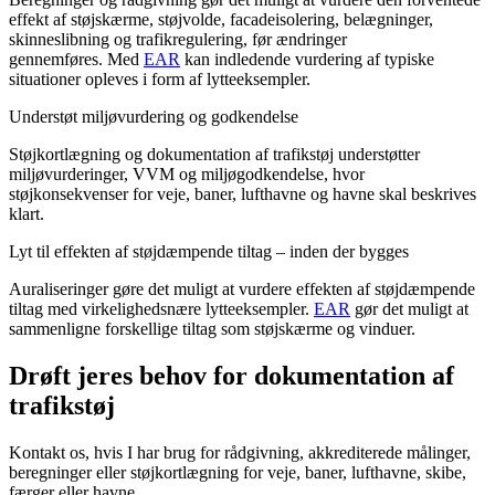
effekt af støjskærme, støjvolde, facadeisolering, belægninger,
skinneslibning og trafikregulering, før ændringer
gennemføres. Med
EAR
kan indledende vurdering af typiske
situationer opleves i form af lytteeksempler.
Understøt miljøvurdering og godkendelse
Støjkortlægning og dokumentation af trafikstøj understøtter
miljøvurderinger, VVM og miljøgodkendelse, hvor
støjkonsekvenser for veje, baner, lufthavne og havne skal beskrives
klart.
Lyt til effekten af støjdæmpende tiltag – inden der bygges
Auraliseringer gøre det muligt at vurdere effekten af støjdæmpende
tiltag med virkelighedsnære lytteeksempler.
EAR
gør det muligt at
sammenligne forskellige tiltag som støjskærme og vinduer.
Drøft jeres behov for dokumentation af
trafikstøj
Kontakt os, hvis I har brug for rådgivning, akkrediterede målinger,
beregninger eller støjkortlægning for veje, baner, lufthavne, skibe,
færger eller havne.