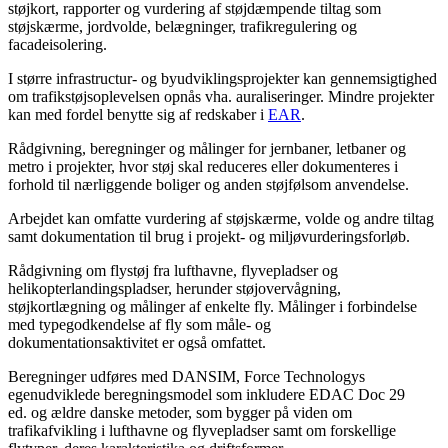
støjkort, rapporter og vurdering af støjdæmpende tiltag som
støjskærme, jordvolde, belægninger, trafikregulering og
facadeisolering.
I større infrastructur- og byudviklingsprojekter kan gennemsigtighed
om trafikstøjsoplevelsen opnås vha. auraliseringer. Mindre projekter
kan med fordel benytte sig af redskaber i
EAR
.
Rådgivning, beregninger og målinger for jernbaner, letbaner og
metro i projekter, hvor støj skal reduceres eller dokumenteres i
forhold til nærliggende boliger og anden støjfølsom anvendelse.
Arbejdet kan omfatte vurdering af støjskærme, volde og andre tiltag
samt dokumentation til brug i projekt- og miljøvurderingsforløb.
Rådgivning om flystøj fra lufthavne, flyvepladser og
helikopterlandingspladser, herunder støjovervågning,
støjkortlægning og målinger af enkelte fly. Målinger i forbindelse
med typegodkendelse af fly som måle- og
dokumentationsaktivitet er også omfattet.
Beregninger udføres med DANSIM, Force Technologys
egenudviklede beregningsmodel som inkludere EDAC Doc 29
ed. og ældre danske metoder, som bygger på viden om
trafikafvikling i lufthavne og flyvepladser samt om forskellige