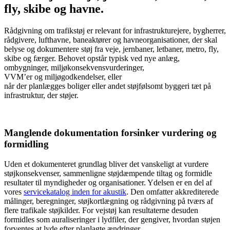
fly, skibe og havne.
Rådgivning om trafikstøj er relevant for infrastrukturejere, bygherrer,
rådgivere, lufthavne, baneaktører og havneorganisationer, der skal
belyse og dokumentere støj fra veje, jernbaner, letbaner, metro, fly,
skibe og færger. Behovet opstår typisk ved nye anlæg,
ombygninger, miljøkonsekvensvurderinger,
VVM’er og miljøgodkendelser, eller
når der planlægges boliger eller andet støjfølsomt byggeri tæt på
infrastruktur, der støjer.
Manglende dokumentation forsinker vurdering og
formidling
Uden et dokumenteret grundlag bliver det vanskeligt at vurdere
støjkonsekvenser, sammenligne støjdæmpende tiltag og formidle
resultater til myndigheder og organisationer. Ydelsen er en del af
vores
servicekatalog inden for akustik
. Den omfatter akkrediterede
målinger, beregninger, støjkortlægning og rådgivning på tværs af
flere trafikale støjkilder. For vejstøj kan resultaterne desuden
formidles som auraliseringer i lydfiler, der gengiver, hvordan støjen
forventes at lyde efter planlagte ændringer.