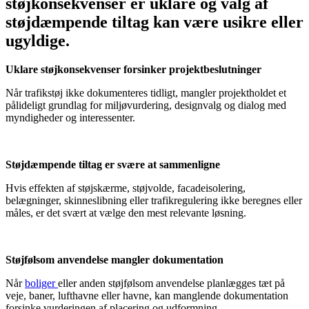
støjkonsekvenser er uklare og valg af
støjdæmpende tiltag kan være usikre eller
ugyldige.
Uklare støjkonsekvenser forsinker projektbeslutninger
Når trafikstøj ikke dokumenteres tidligt, mangler projektholdet et
pålideligt grundlag for miljøvurdering, designvalg og dialog med
myndigheder og interessenter.
Støjdæmpende tiltag er svære at sammenligne
Hvis effekten af støjskærme, støjvolde, facadeisolering,
belægninger, skinneslibning eller trafikregulering ikke beregnes eller
måles, er det svært at vælge den mest relevante løsning.
Støjfølsom anvendelse mangler dokumentation
Når
boliger
eller anden støjfølsom anvendelse planlægges tæt på
veje, baner, lufthavne eller havne, kan manglende dokumentation
forsinke vurderingen af placering og udformning.