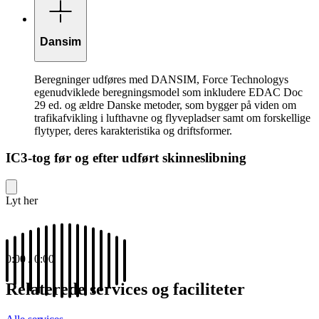
Dansim
Beregninger udføres med DANSIM, Force Technologys
egenudviklede beregningsmodel som inkludere EDAC Doc
29 ed. og ældre Danske metoder, som bygger på viden om
trafikafvikling i lufthavne og flyvepladser samt om forskellige
flytyper, deres karakteristika og driftsformer.
IC3-tog før og efter udført skinneslibning
Lyt her
0:00
/
0:00
Relaterede services og faciliteter