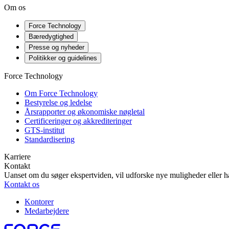
Om os
Force Technology
Bæredygtighed
Presse og nyheder
Politikker og guidelines
Force Technology
Om Force Technology
Bestyrelse og ledelse
Årsrapporter og økonomiske nøgletal
Certificeringer og akkrediteringer
GTS-institut
Standardisering
Karriere
Kontakt
Uanset om du søger ekspertviden, vil udforske nye muligheder eller ha
Kontakt os
Kontorer
Medarbejdere