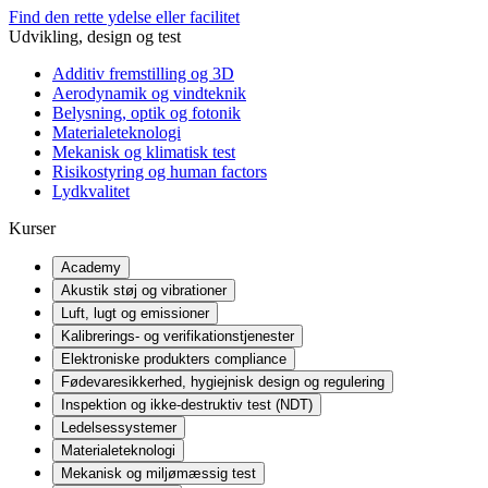
Find den rette ydelse eller facilitet
Udvikling, design og test
Additiv fremstilling og 3D
Aerodynamik og vindteknik
Belysning, optik og fotonik
Materialeteknologi
Mekanisk og klimatisk test
Risikostyring og human factors
Lydkvalitet
Kurser
Academy
Akustik støj og vibrationer
Luft, lugt og emissioner
Kalibrerings- og verifikationstjenester
Elektroniske produkters compliance
Fødevaresikkerhed, hygiejnisk design og regulering
Inspektion og ikke-destruktiv test (NDT)
Ledelsessystemer
Materialeteknologi
Mekanisk og miljømæssig test