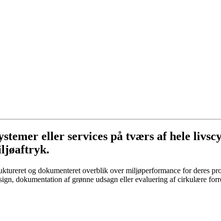
temer eller services på tværs af hele livscy
ljøaftryk.
ruktureret og dokumenteret overblik over miljøperformance for deres prod
esign, dokumentation af grønne udsagn eller evaluering af cirkulære for