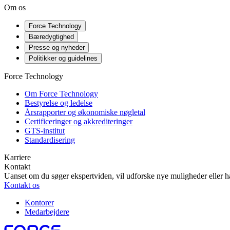
Om os
Force Technology
Bæredygtighed
Presse og nyheder
Politikker og guidelines
Force Technology
Om Force Technology
Bestyrelse og ledelse
Årsrapporter og økonomiske nøgletal
Certificeringer og akkrediteringer
GTS-institut
Standardisering
Karriere
Kontakt
Uanset om du søger ekspertviden, vil udforske nye muligheder eller ha
Kontakt os
Kontorer
Medarbejdere