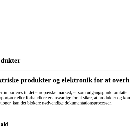
odukter
ktriske produkter og elektronik for at ove
ller importeres til det europæiske marked, er som udgangspunkt omfatte
rtører eller forhandlere er ansvarlige for at sikre, at produkter og kom
kationer, kan det blokere nødvendige dokumentationsprocesser.
hold