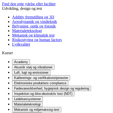
Find den rette ydelse eller facilitet
Udvikling, design og test
Additiv fremstilling og 3D
Aerodynamik og vindteknik
Belysning, optik og fotonik
Materialeteknologi
Mekanisk og klimatisk test
Risikostyring og human factors
Lydkvalitet
Kurser
Academy
Akustik støj og vibrationer
Luft, lugt og emissioner
Kalibrerings- og verifikationstjenester
Elektroniske produkters compliance
Fødevaresikkerhed, hygiejnisk design og regulering
Inspektion og ikke-destruktiv test (NDT)
Ledelsessystemer
Materialeteknologi
Mekanisk og miljømæssig test