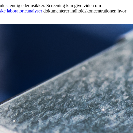
fuldstændig eller usikker. Screening kan give viden om
ke laboratorieanalyser
dokumenterer indholdskoncentrationer, hvor