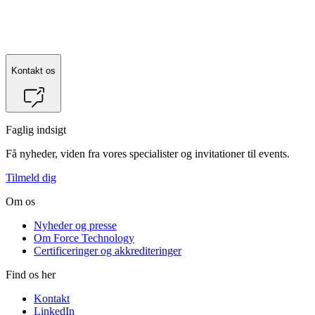
Kontakt
Jørgen Boje
for mere information.
Kontakt os
Faglig indsigt
Få nyheder, viden fra vores specialister og invitationer til events.
Tilmeld dig
Om os
Nyheder og presse
Om Force Technology
Certificeringer og akkrediteringer
Find os her
Kontakt
LinkedIn