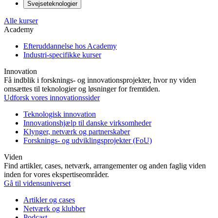
Svejseteknologier
Alle kurser
Academy
Efteruddannelse hos Academy
Industri-specifikke kurser
Innovation
Få indblik i forsknings- og innovationsprojekter, hvor ny viden
omsættes til teknologier og løsninger for fremtiden.
Udforsk vores innovationssider
Teknologisk innovation
Innovationshjælp til danske virksomheder
Klynger, netværk og partnerskaber
Forsknings- og udviklingsprojekter (FoU)
Viden
Find artikler, cases, netværk, arrangementer og anden faglig viden
inden for vores ekspertiseområder.
Gå til vidensuniverset
Artikler og cases
Netværk og klubber
Podcast