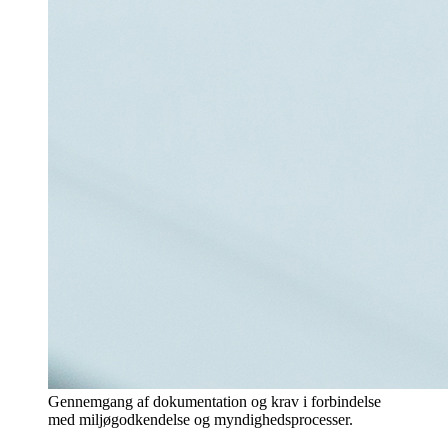
Gennemgang af dokumentation og krav i forbindelse
med miljøgodkendelse og myndighedsprocesser.