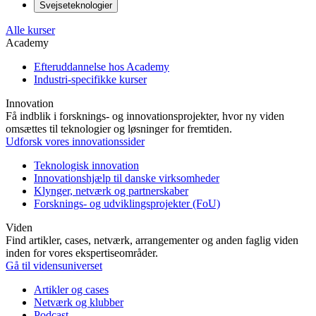
Svejseteknologier
Alle kurser
Academy
Efteruddannelse hos Academy
Industri-specifikke kurser
Innovation
Få indblik i forsknings- og innovationsprojekter, hvor ny viden
omsættes til teknologier og løsninger for fremtiden.
Udforsk vores innovationssider
Teknologisk innovation
Innovationshjælp til danske virksomheder
Klynger, netværk og partnerskaber
Forsknings- og udviklingsprojekter (FoU)
Viden
Find artikler, cases, netværk, arrangementer og anden faglig viden
inden for vores ekspertiseområder.
Gå til vidensuniverset
Artikler og cases
Netværk og klubber
Podcast