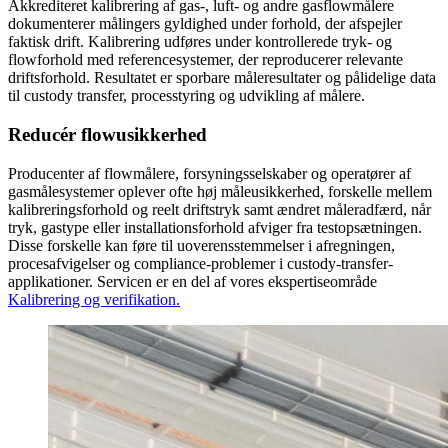
Akkrediteret kalibrering af gas-, luft- og andre gasflowmålere
dokumenterer målingers gyldighed under forhold, der afspejler
faktisk drift. Kalibrering udføres under kontrollerede tryk- og
flowforhold med referencesystemer, der reproducerer relevante
driftsforhold. Resultatet er sporbare måleresultater og pålidelige data
til custody transfer, processtyring og udvikling af målere.
Reducér flowusikkerhed
Producenter af flowmålere, forsyningsselskaber og operatører af
gasmålesystemer oplever ofte høj måleusikkerhed, forskelle mellem
kalibreringsforhold og reelt driftstryk samt ændret måleradfærd, når
tryk, gastype eller installationsforhold afviger fra testopsætningen.
Disse forskelle kan føre til uoverensstemmelser i afregningen,
procesafvigelser og compliance-problemer i custody-transfer-
applikationer. Servicen er en del af vores ekspertiseområde
Kalibrering og verifikation.