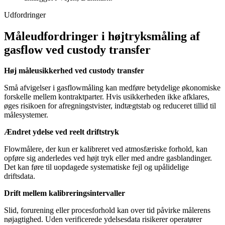
Udfordringer
Måleudfordringer i højtryksmåling af
gasflow ved custody transfer
Høj måleusikkerhed ved custody transfer
Små afvigelser i gasflowmåling kan medføre betydelige økonomiske
forskelle mellem kontraktparter. Hvis usikkerheden ikke afklares,
øges risikoen for afregningstvister, indtægtstab og reduceret tillid til
målesystemer.
Ændret ydelse ved reelt driftstryk
Flowmålere, der kun er kalibreret ved atmosfæriske forhold, kan
opføre sig anderledes ved højt tryk eller med andre gasblandinger.
Det kan føre til uopdagede systematiske fejl og upålidelige
driftsdata.
Drift mellem kalibreringsintervaller
Slid, forurening eller procesforhold kan over tid påvirke målerens
nøjagtighed. Uden verificerede ydelsesdata risikerer operatører