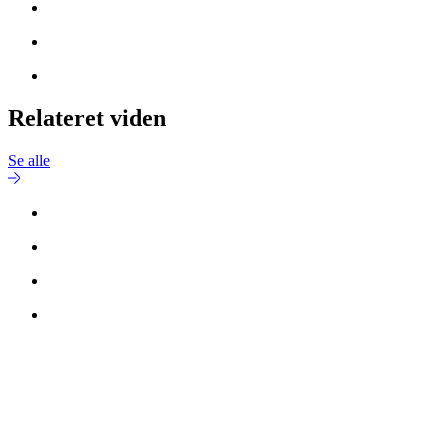
Relateret viden
Se alle
Kontakt
Thomas Boy Jacobsen
for mere information.