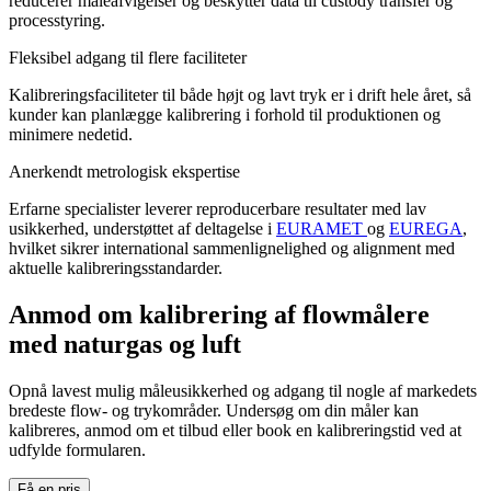
reducerer måleafvigelser og beskytter data til custody transfer og
processtyring.
Fleksibel adgang til flere faciliteter
Kalibreringsfaciliteter til både højt og lavt tryk er i drift hele året, så
kunder kan planlægge kalibrering i forhold til produktionen og
minimere nedetid.
Anerkendt metrologisk ekspertise
Erfarne specialister leverer reproducerbare resultater med lav
usikkerhed, understøttet af deltagelse i
EURAMET
og
EUREGA
,
hvilket sikrer international sammenlignelighed og alignment med
aktuelle kalibreringsstandarder.
Anmod om kalibrering af flowmålere
med naturgas og luft
Opnå lavest mulig måleusikkerhed og adgang til nogle af markedets
bredeste flow- og trykområder. Undersøg om din måler kan
kalibreres, anmod om et tilbud eller book en kalibreringstid ved at
udfylde formularen.
Få en pris