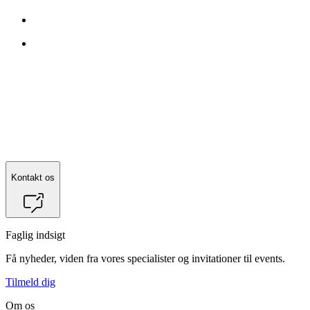
Kontakt
Thomas Boy Jacobsen
for mere information.
Kontakt os
Faglig indsigt
Få nyheder, viden fra vores specialister og invitationer til events.
Tilmeld dig
Om os