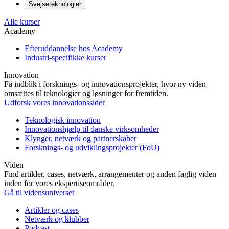
Svejseteknologier
Alle kurser
Academy
Efteruddannelse hos Academy
Industri-specifikke kurser
Innovation
Få indblik i forsknings- og innovationsprojekter, hvor ny viden
omsættes til teknologier og løsninger for fremtiden.
Udforsk vores innovationssider
Teknologisk innovation
Innovationshjælp til danske virksomheder
Klynger, netværk og partnerskaber
Forsknings- og udviklingsprojekter (FoU)
Viden
Find artikler, cases, netværk, arrangementer og anden faglig viden
inden for vores ekspertiseområder.
Gå til vidensuniverset
Artikler og cases
Netværk og klubber
Podcast