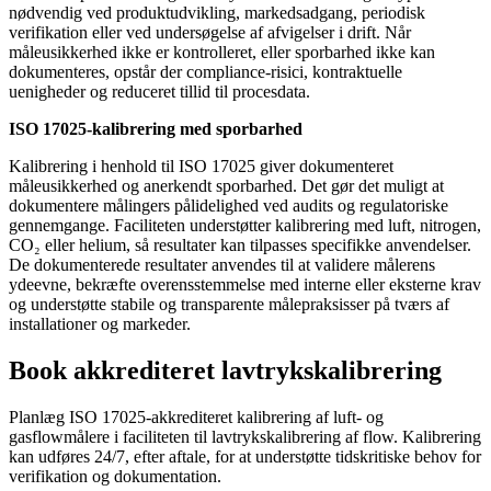
nødvendig ved produktudvikling, markedsadgang, periodisk
verifikation eller ved undersøgelse af afvigelser i drift. Når
måleusikkerhed ikke er kontrolleret, eller sporbarhed ikke kan
dokumenteres, opstår der compliance-risici, kontraktuelle
uenigheder og reduceret tillid til procesdata.
ISO 17025-kalibrering med sporbarhed
Kalibrering i henhold til ISO 17025 giver dokumenteret
måleusikkerhed og anerkendt sporbarhed. Det gør det muligt at
dokumentere målingers pålidelighed ved audits og regulatoriske
gennemgange. Faciliteten understøtter kalibrering med luft, nitrogen,
CO₂ eller helium, så resultater kan tilpasses specifikke anvendelser.
De dokumenterede resultater anvendes til at validere målerens
ydeevne, bekræfte overensstemmelse med interne eller eksterne krav
og understøtte stabile og transparente målepraksisser på tværs af
installationer og markeder.
Book akkrediteret lavtrykskalibrering
Planlæg ISO 17025-akkrediteret kalibrering af luft- og
gasflowmålere i faciliteten til lavtrykskalibrering af flow. Kalibrering
kan udføres 24/7, efter aftale, for at understøtte tidskritiske behov for
verifikation og dokumentation.