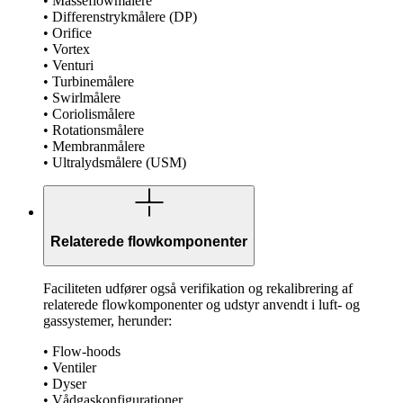
• Masseflowmålere
• Differenstrykmålere (DP)
• Orifice
• Vortex
• Venturi
• Turbinemålere
• Swirlmålere
• Coriolismålere
• Rotationsmålere
• Membranmålere
• Ultralydsmålere (USM)
Relaterede flowkomponenter
Faciliteten udfører også verifikation og rekalibrering af
relaterede flowkomponenter og udstyr anvendt i luft- og
gassystemer, herunder:
• Flow-hoods
• Ventiler
• Dyser
• Vådgaskonfigurationer