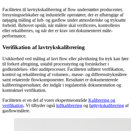
Faciliteten til lavtrykskalibrering af flow understøtter producenter,
forsyningsselskaber og industrielle operatører, der er afhængige af
nøjagtig måling af luft- og gasflow under atmosfæriske og tryksatte
forhold. Behovet opstår, når målere skal verificeres, kontrolleres
eller rekalibreres, og når der er krav om dokumenteret måle-
performance.
Verifikation af lavtrykskalibrering
Usikkerhed ved måling af lavt flow eller påvirkning fra tryk kan føre
til forkert afregning, ustabil processtyring og forsinkelser i
godkendelses- eller auditprocesser. Faciliteten udfører verifikation,
kontrol og rekalibrering af volumen-, masse- og differenstrykmålere
samt relaterede flowkomponenter. Resultatet er dokumenterede
kalibreringsresultater, der indgår i regulatorisk dokumentation og
kontraktuel verifikation.
Faciliteten er en del af vores ekspertiseområde
Kalibrering og
verifikation
. Vi tilbyder også
luftkalibrering
og
højtrykskalibrering
af
gasflowmålere.