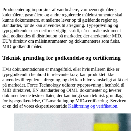
Producenter og importører af vandmålere, varmeenergimålere,
kølemålere, gasmålere og andre regulerede måleinstrumenter skal
kunne dokumentere, at målerne lever op til gældende regler og
standarder, før de kan anvendes til afregning. Typeprøvning og
typegodkendelse er derfor et vigtigt skridt, når et måleinstrument
skal godkendes til distribution på markeder, der anerkender MID,
EU’s direktiv om måleinstrumenter, og dokumenteres som f.eks.
MID-godkendt måler.
Teknisk grundlag for godkendelse og certificering
Hvis dokumentationen er mangelfuld, eller hvis måleren ikke er
typegodkendt i henhold til relevante krav, kan produktet ikke
anvendes til reguleret afregning, og det kan blive vanskeligt at få det
på markedet. Force Technology udfører typeprøvning i henhold til
MID-direktivet, EN-standarder og OIML-dokumenter og leverer
dokumenterede testresultater, der kan indgå som teknisk grundlag
for typegodkendelse, CE-mærkning og MID-certificering. Servicen
er en del af vores ekspertiseområde
Kalibrering og verifikation
.