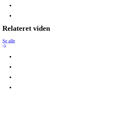
Relateret viden
Se alle
Kontakt
Michael Møller Nielsen
for mere information.