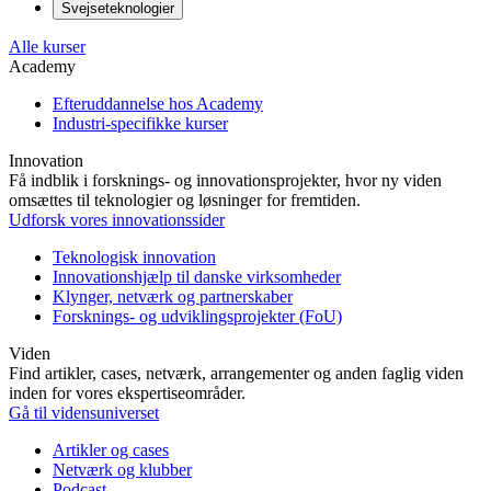
Svejseteknologier
Alle kurser
Academy
Efteruddannelse hos Academy
Industri-specifikke kurser
Innovation
Få indblik i forsknings- og innovationsprojekter, hvor ny viden
omsættes til teknologier og løsninger for fremtiden.
Udforsk vores innovationssider
Teknologisk innovation
Innovationshjælp til danske virksomheder
Klynger, netværk og partnerskaber
Forsknings- og udviklingsprojekter (FoU)
Viden
Find artikler, cases, netværk, arrangementer og anden faglig viden
inden for vores ekspertiseområder.
Gå til vidensuniverset
Artikler og cases
Netværk og klubber
Podcast