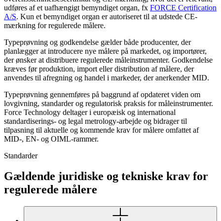
udføres af et uafhængigt bemyndiget organ, fx
FORCE Certification
A/S
. Kun et bemyndiget organ er autoriseret til at udstede CE-
mærkning for regulerede målere.
Typeprøvning og godkendelse gælder både producenter, der
planlægger at introducere nye målere på markedet, og importører,
der ønsker at distribuere regulerede måleinstrumenter. Godkendelse
kræves før produktion, import eller distribution af målere, der
anvendes til afregning og handel i markeder, der anerkender MID.
Typeprøvning gennemføres på baggrund af opdateret viden om
lovgivning, standarder og regulatorisk praksis for måleinstrumenter.
Force Technology deltager i europæisk og international
standardiserings- og legal metrology-arbejde og bidrager til
tilpasning til aktuelle og kommende krav for målere omfattet af
MID-, EN- og OIML-rammer.
Standarder
Gældende juridiske og tekniske krav for
regulerede målere