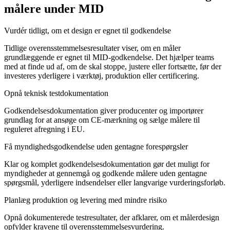
målere under MID
Vurdér tidligt, om et design er egnet til godkendelse
Tidlige overensstemmelsesresultater viser, om en måler
grundlæggende er egnet til MID-godkendelse. Det hjælper teams
med at finde ud af, om de skal stoppe, justere eller fortsætte, før der
investeres yderligere i værktøj, produktion eller certificering.
Opnå teknisk testdokumentation
Godkendelsesdokumentation giver producenter og importører
grundlag for at ansøge om CE-mærkning og sælge målere til
reguleret afregning i EU.
Få myndighedsgodkendelse uden gentagne forespørgsler
Klar og komplet godkendelsesdokumentation gør det muligt for
myndigheder at gennemgå og godkende målere uden gentagne
spørgsmål, yderligere indsendelser eller langvarige vurderingsforløb.
Planlæg produktion og levering med mindre risiko
Opnå dokumenterede testresultater, der afklarer, om et målerdesign
opfylder kravene til overensstemmelsesvurdering.