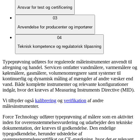
Ansvar for test og certificering
03
Anvendelse for producenter og importører
04
Teknisk kompetence og regulatorisk tilpasning
Typeprøvning udføres for regulerede måleinstrumenter anvendt til
afregning og handel. Servicen omfatter vandmålere, varmemålere og
kølemålere, gasmålere, volumenomregnere samt systemer til
kontinuerlig og dynamisk måling af mængder af andre væsker end
vand. Både komplette instrumenter og relevante konfigurationer
indgår, hvor det kræves af Measuring Instruments Directive (MID).
Vi tilbyder også
kalibrering
og
verifikation
af andre
målesinstrumenter.
Force Technology udfører typeprøvning af målere som en aktivitet
inden for overensstemmelsesvurdering og udarbejder den tekniske
dokumentation, der kræves til godkendelse. Den endelige
typegodkendelse, herunder udstedelse af
overensstemmelsescertifikat og CE-mærkning, hvor det er relevant,