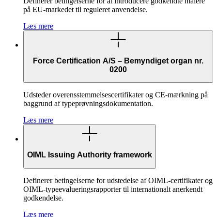
Definerer betingelserne for at introducere godkendte målere
på EU-markedet til reguleret anvendelse.
Læs mere
Force Certification A/S – Bemyndiget organ nr.
0200
Udsteder overensstemmelsescertifikater og CE-mærkning på
baggrund af typeprøvningsdokumentation.
Læs mere
OIML Issuing Authority framework
Definerer betingelserne for udstedelse af OIML-certifikater og
OIML-typeevalueringsrapporter til internationalt anerkendt
godkendelse.
Læs mere