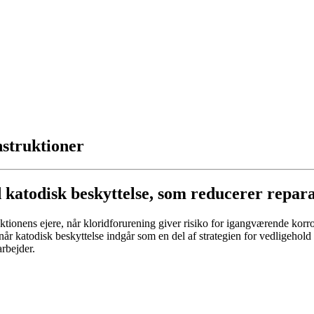
nstruktioner
atodisk beskyttelse, som reducerer reparat
tionens ejere, når kloridforurening giver risiko for igangværende korro
r katodisk beskyttelse indgår som en del af strategien for vedligehold
arbejder.