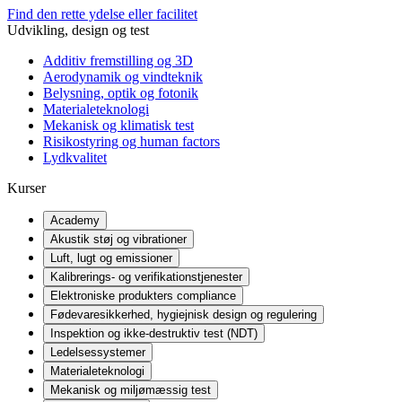
Find den rette ydelse eller facilitet
Udvikling, design og test
Additiv fremstilling og 3D
Aerodynamik og vindteknik
Belysning, optik og fotonik
Materialeteknologi
Mekanisk og klimatisk test
Risikostyring og human factors
Lydkvalitet
Kurser
Academy
Akustik støj og vibrationer
Luft, lugt og emissioner
Kalibrerings- og verifikationstjenester
Elektroniske produkters compliance
Fødevaresikkerhed, hygiejnisk design og regulering
Inspektion og ikke-destruktiv test (NDT)
Ledelsessystemer
Materialeteknologi
Mekanisk og miljømæssig test