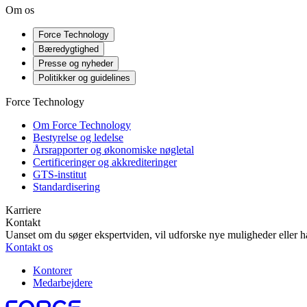
Om os
Force Technology
Bæredygtighed
Presse og nyheder
Politikker og guidelines
Force Technology
Om Force Technology
Bestyrelse og ledelse
Årsrapporter og økonomiske nøgletal
Certificeringer og akkrediteringer
GTS-institut
Standardisering
Karriere
Kontakt
Uanset om du søger ekspertviden, vil udforske nye muligheder eller ha
Kontakt os
Kontorer
Medarbejdere