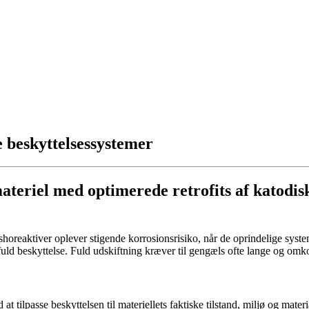
e beskyttelsessystemer
ateriel med optimerede retrofits af katodisk
horeaktiver oplever stigende korrosionsrisiko, når de oprindelige system
uld beskyttelse. Fuld udskiftning kræver til gengæls ofte lange og omk
at tilpasse beskyttelsen til materiellets faktiske tilstand, miljø og mate