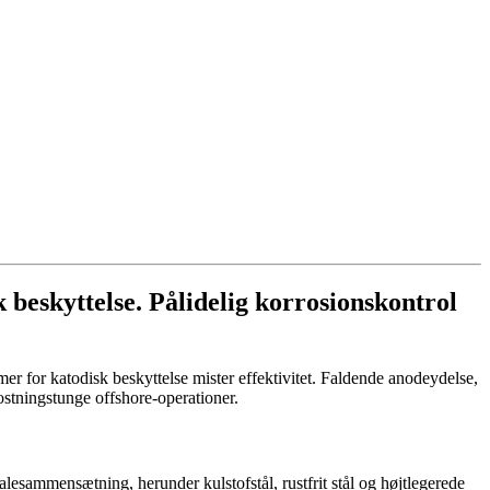
 beskyttelse. Pålidelig korrosionskontrol
er for katodisk beskyttelse mister effektivitet. Faldende anodeydelse,
ostningstunge offshore-operationer.
rialesammensætning, herunder kulstofstål, rustfrit stål og højtlegerede