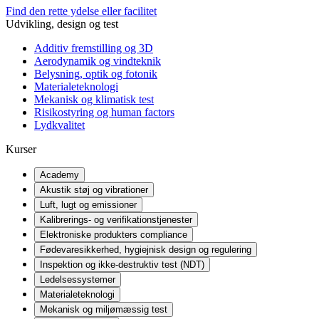
Find den rette ydelse eller facilitet
Udvikling, design og test
Additiv fremstilling og 3D
Aerodynamik og vindteknik
Belysning, optik og fotonik
Materialeteknologi
Mekanisk og klimatisk test
Risikostyring og human factors
Lydkvalitet
Kurser
Academy
Akustik støj og vibrationer
Luft, lugt og emissioner
Kalibrerings- og verifikationstjenester
Elektroniske produkters compliance
Fødevaresikkerhed, hygiejnisk design og regulering
Inspektion og ikke-destruktiv test (NDT)
Ledelsessystemer
Materialeteknologi
Mekanisk og miljømæssig test