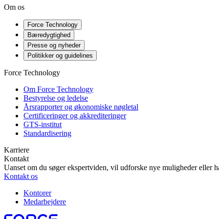
Om os
Force Technology
Bæredygtighed
Presse og nyheder
Politikker og guidelines
Force Technology
Om Force Technology
Bestyrelse og ledelse
Årsrapporter og økonomiske nøgletal
Certificeringer og akkrediteringer
GTS-institut
Standardisering
Karriere
Kontakt
Uanset om du søger ekspertviden, vil udforske nye muligheder eller ha
Kontakt os
Kontorer
Medarbejdere