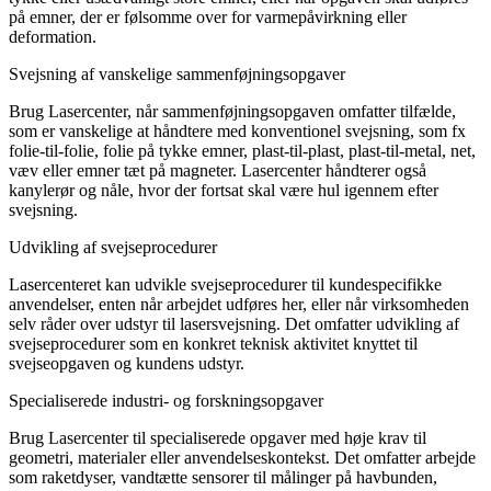
på emner, der er følsomme over for varmepåvirkning eller
deformation.
Svejsning af vanskelige sammenføjningsopgaver
Brug Lasercenter, når sammenføjningsopgaven omfatter tilfælde,
som er vanskelige at håndtere med konventionel svejsning, som fx
folie-til-folie, folie på tykke emner, plast-til-plast, plast-til-metal, net,
væv eller emner tæt på magneter. Lasercenter håndterer også
kanylerør og nåle, hvor der fortsat skal være hul igennem efter
svejsning.
Udvikling af svejseprocedurer
Lasercenteret kan udvikle svejseprocedurer til kundespecifikke
anvendelser, enten når arbejdet udføres her, eller når virksomheden
selv råder over udstyr til lasersvejsning. Det omfatter udvikling af
svejseprocedurer som en konkret teknisk aktivitet knyttet til
svejseopgaven og kundens udstyr.
Specialiserede industri- og forskningsopgaver
Brug Lasercenter til specialiserede opgaver med høje krav til
geometri, materialer eller anvendelseskontekst. Det omfatter arbejde
som raketdyser, vandtætte sensorer til målinger på havbunden,