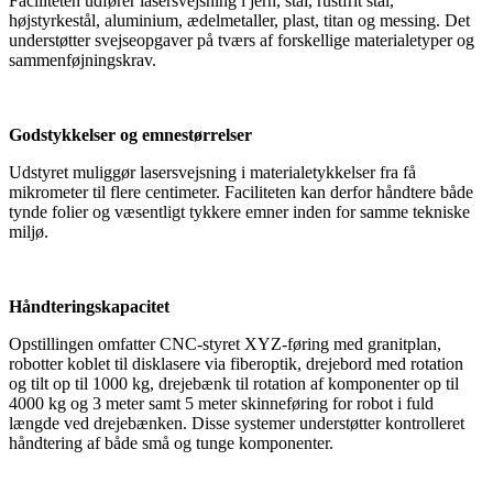
Faciliteten udfører lasersvejsning i jern, stål, rustfrit stål,
højstyrkestål, aluminium, ædelmetaller, plast, titan og messing. Det
understøtter svejseopgaver på tværs af forskellige materialetyper og
sammenføjningskrav.
Godstykkelser og emnestørrelser
Udstyret muliggør lasersvejsning i materialetykkelser fra få
mikrometer til flere centimeter. Faciliteten kan derfor håndtere både
tynde folier og væsentligt tykkere emner inden for samme tekniske
miljø.
Håndteringskapacitet
Opstillingen omfatter CNC-styret XYZ-føring med granitplan,
robotter koblet til disklasere via fiberoptik, drejebord med rotation
og tilt op til 1000 kg, drejebænk til rotation af komponenter op til
4000 kg og 3 meter samt 5 meter skinneføring for robot i fuld
længde ved drejebænken. Disse systemer understøtter kontrolleret
håndtering af både små og tunge komponenter.