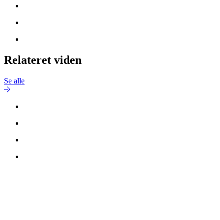
Relateret viden
Se alle
Kontakt
Michel Honoré
for mere information.