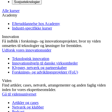
Svejseteknologier
Alle kurser
Academy
Efteruddannelse hos Academy
Industri-specifikke kurser
Innovation
Få indblik i forsknings- og innovationsprojekter, hvor ny viden
omsættes til teknologier og løsninger for fremtiden.
Udforsk vores innovationssider
Teknologisk innovation
Innovationshjælp til danske virksomheder
Klynger, netværk og partnerskaber
Forsknings- og udviklingsprojekter (FoU)
Viden
Find artikler, cases, netværk, arrangementer og anden faglig viden
inden for vores ekspertiseområder.
Gå til vidensuniverset
Artikler og cases
Netværk og klubber
Podcast