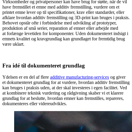
Virksomheder og privatpersoner kan have brug for støtte, når de vil
have fremstillet et emne med additiv fremstilling, vurdere om et
printet emne lever op til specifikationer, krav eller standarder, eller
afklare hvordan additiv fremstilling og 3D-print kan bruges i praksis.
Behovet opstår ofte i forbindelse med udvikling af prototyper,
produktion af små serier, reparation af emner eller arbejde med
at forlænge levetiden for komponenter. Uden dokumenteret indsigt i
emnets kvalitet og kravgrundlag kan grundlaget for fremtidig brug
være uklart.
Fra idé til dokumenteret grundlag
Ydelsen er en del af flere
additive manufacturing-services
og giver
et dokumenteret grundlag for at vurdere, hvordan additiv fremstilling
kan bruges i praksis uden, at der skal investeres i egen facilitet. Ved
at kombinere teknisk vurdering og rådgivning skaber vi et klarere
grundlag for at beslutte, hvordan emner kan fremstilles, repareres,
dokumenteres eller videreudvikles.