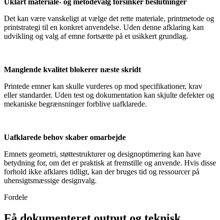
Uklart materiale- og metodevalg forsinker beslutninger
Det kan være vanskeligt at vælge det rette materiale, printmetode og
printstrategi til en konkret anvendelse. Uden denne afklaring kan
udvikling og valg af emne fortsætte på et usikkert grundlag.
Manglende kvalitet blokerer næste skridt
Printede emner kan skulle vurderes op mod specifikationer, krav
eller standarder. Uden test og dokumentation kan skjulte defekter og
mekaniske begrænsninger forblive uafklarede.
Uafklarede behov skaber omarbejde
Emnets geometri, støttestrukturer og designoptimering kan have
betydning for, om det er praktisk at fremstille og anvende. Hvis disse
forhold ikke afklares tidligt, kan der bruges tid og ressourcer på
uhensigtsmæssige designvalg.
Fordele
Få dokumenteret output og teknisk