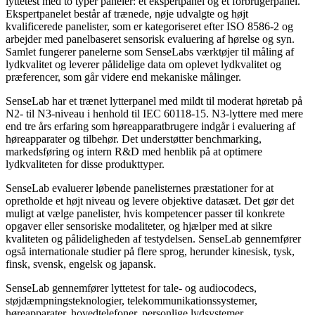
lyttetest med to typer paneler: et ekspertpanel og et forbrugerpanel.
Ekspertpanelet består af trænede, nøje udvalgte og højt
kvalificerede panelister, som er kategoriseret efter ISO 8586-2 og
arbejder med panelbaseret sensorisk evaluering af hørelse og syn.
Samlet fungerer panelerne som SenseLabs værktøjer til måling af
lydkvalitet og leverer pålidelige data om oplevet lydkvalitet og
præferencer, som går videre end mekaniske målinger.
SenseLab har et trænet lytterpanel med mildt til moderat høretab på
N2- til N3-niveau i henhold til IEC 60118-15. N3-lyttere med mere
end tre års erfaring som høreapparatbrugere indgår i evaluering af
høreapparater og tilbehør. Det understøtter benchmarking,
markedsføring og intern R&D med henblik på at optimere
lydkvaliteten for disse produkttyper.
SenseLab evaluerer løbende panelisternes præstationer for at
opretholde et højt niveau og levere objektive datasæt. Det gør det
muligt at vælge panelister, hvis kompetencer passer til konkrete
opgaver eller sensoriske modaliteter, og hjælper med at sikre
kvaliteten og pålideligheden af testydelsen. SenseLab gennemfører
også internationale studier på flere sprog, herunder kinesisk, tysk,
finsk, svensk, engelsk og japansk.
SenseLab gennemfører lyttetest for tale- og audiocodecs,
støjdæmpningsteknologier, telekommunikationssystemer,
høreapparater, hovedtelefoner, personlige lydsystemer,