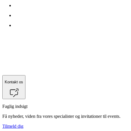
Kontakt
Søren Vase Legarth
for mere information.
Kontakt os
Faglig indsigt
Få nyheder, viden fra vores specialister og invitationer til events.
Tilmeld dig