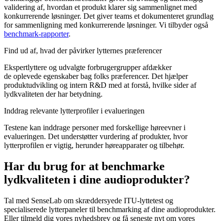
validering af, hvordan et produkt klarer sig sammenlignet med
konkurrerende løsninger. Det giver teams et dokumenteret grundlag
for sammenligning med konkurrerende løsninger. Vi tilbyder også
benchmark-rapporter
.
Find ud af, hvad der påvirker lytternes præferencer
Ekspertlyttere og udvalgte forbrugergrupper afdækker
de oplevede egenskaber bag folks præferencer. Det hjælper
produktudvikling og intern R&D med at forstå, hvilke sider af
lydkvaliteten der har betydning.
Inddrag relevante lytterprofiler i evalueringen
Testene kan inddrage personer med forskellige høreevner i
evalueringen. Det understøtter vurdering af produkter, hvor
lytterprofilen er vigtig, herunder høreapparater og tilbehør.
Har du brug for at benchmarke
lydkvaliteten i dine audioprodukter?
Tal med SenseLab om skræddersyede ITU-lyttetest og
specialiserede lytterpaneler til benchmarking af dine audioprodukter.
Eller tilmeld dig vores nyhedsbrev og få seneste nyt om vores