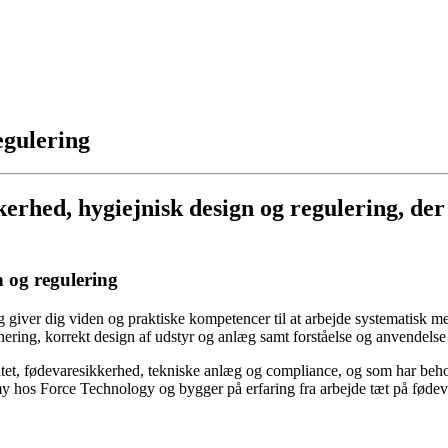
egulering
rhed, hygiejnisk design og regulering, der
n og regulering
g giver dig viden og praktiske kompetencer til at arbejde systematisk 
nering, korrekt design af udstyr og anlæg samt forståelse og anvendels
itet, fødevaresikkerhed, tekniske anlæg og compliance, og som har behov
y hos Force Technology og bygger på erfaring fra arbejde tæt på fødev