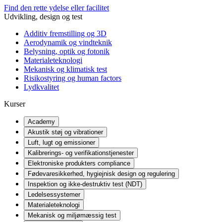
Find den rette ydelse eller facilitet
Udvikling, design og test
Additiv fremstilling og 3D
Aerodynamik og vindteknik
Belysning, optik og fotonik
Materialeteknologi
Mekanisk og klimatisk test
Risikostyring og human factors
Lydkvalitet
Kurser
Academy
Akustik støj og vibrationer
Luft, lugt og emissioner
Kalibrerings- og verifikationstjenester
Elektroniske produkters compliance
Fødevaresikkerhed, hygiejnisk design og regulering
Inspektion og ikke-destruktiv test (NDT)
Ledelsessystemer
Materialeteknologi
Mekanisk og miljømæssig test