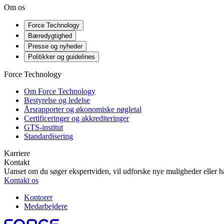
Om os
Force Technology
Bæredygtighed
Presse og nyheder
Politikker og guidelines
Force Technology
Om Force Technology
Bestyrelse og ledelse
Årsrapporter og økonomiske nøgletal
Certificeringer og akkrediteringer
GTS-institut
Standardisering
Karriere
Kontakt
Uanset om du søger ekspertviden, vil udforske nye muligheder eller ha
Kontakt os
Kontorer
Medarbejdere