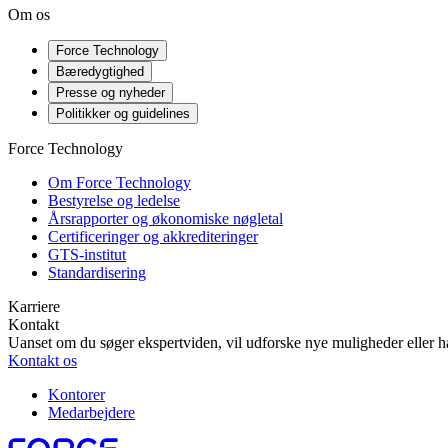
Om os
Force Technology
Bæredygtighed
Presse og nyheder
Politikker og guidelines
Force Technology
Om Force Technology
Bestyrelse og ledelse
Årsrapporter og økonomiske nøgletal
Certificeringer og akkrediteringer
GTS-institut
Standardisering
Karriere
Kontakt
Uanset om du søger ekspertviden, vil udforske nye muligheder eller ha
Kontakt os
Kontorer
Medarbejdere