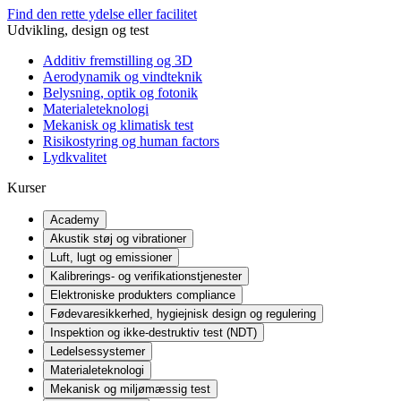
Find den rette ydelse eller facilitet
Udvikling, design og test
Additiv fremstilling og 3D
Aerodynamik og vindteknik
Belysning, optik og fotonik
Materialeteknologi
Mekanisk og klimatisk test
Risikostyring og human factors
Lydkvalitet
Kurser
Academy
Akustik støj og vibrationer
Luft, lugt og emissioner
Kalibrerings- og verifikationstjenester
Elektroniske produkters compliance
Fødevaresikkerhed, hygiejnisk design og regulering
Inspektion og ikke-destruktiv test (NDT)
Ledelsessystemer
Materialeteknologi
Mekanisk og miljømæssig test