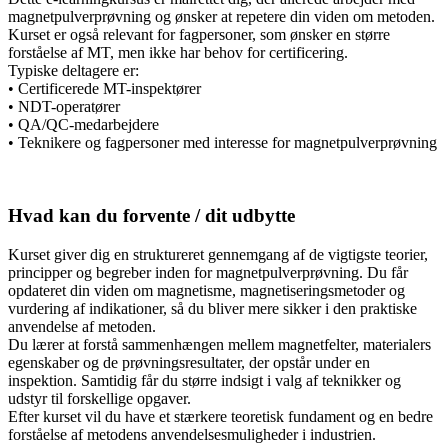
magnetpulverprøvning og ønsker at repetere din viden om metoden.
Kurset er også relevant for fagpersoner, som ønsker en større
forståelse af MT, men ikke har behov for certificering.
Typiske deltagere er:
• Certificerede MT-inspektører
• NDT-operatører
• QA/QC-medarbejdere
• Teknikere og fagpersoner med interesse for magnetpulverprøvning
Hvad kan du forvente / dit udbytte
Kurset giver dig en struktureret gennemgang af de vigtigste teorier,
principper og begreber inden for magnetpulverprøvning. Du får
opdateret din viden om magnetisme, magnetiseringsmetoder og
vurdering af indikationer, så du bliver mere sikker i den praktiske
anvendelse af metoden.
Du lærer at forstå sammenhængen mellem magnetfelter, materialers
egenskaber og de prøvningsresultater, der opstår under en
inspektion. Samtidig får du større indsigt i valg af teknikker og
udstyr til forskellige opgaver.
Efter kurset vil du have et stærkere teoretisk fundament og en bedre
forståelse af metodens anvendelsesmuligheder i industrien.