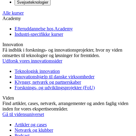
Svejseteknologier
Alle kurser
Academy
Efteruddannelse hos Academy
Industri-specifikke kurser
Innovation
Få indblik i forsknings- og innovationsprojekter, hvor ny viden
omsættes til teknologier og løsninger for fremtiden.
Udforsk vores innovationssider
Teknologisk innovation
Innovationshjælp til danske virksomheder
Klynger, netværk og partnerskaber
Forsknings- og udviklingsprojekter (FoU)
Viden
Find artikler, cases, netværk, arrangementer og anden faglig viden
inden for vores ekspertiseområder.
Gå til vidensuniverset
Artikler og cases
Netværk og klubber
Podcast