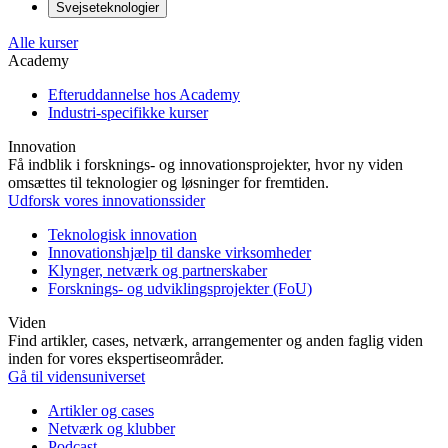
Svejseteknologier
Alle kurser
Academy
Efteruddannelse hos Academy
Industri-specifikke kurser
Innovation
Få indblik i forsknings- og innovationsprojekter, hvor ny viden
omsættes til teknologier og løsninger for fremtiden.
Udforsk vores innovationssider
Teknologisk innovation
Innovationshjælp til danske virksomheder
Klynger, netværk og partnerskaber
Forsknings- og udviklingsprojekter (FoU)
Viden
Find artikler, cases, netværk, arrangementer og anden faglig viden
inden for vores ekspertiseområder.
Gå til vidensuniverset
Artikler og cases
Netværk og klubber
Podcast