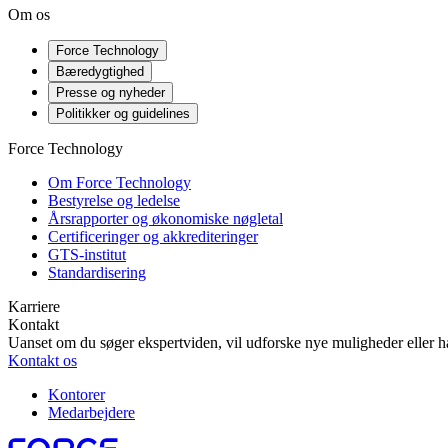
Om os
Force Technology
Bæredygtighed
Presse og nyheder
Politikker og guidelines
Force Technology
Om Force Technology
Bestyrelse og ledelse
Årsrapporter og økonomiske nøgletal
Certificeringer og akkrediteringer
GTS-institut
Standardisering
Karriere
Kontakt
Uanset om du søger ekspertviden, vil udforske nye muligheder eller ha
Kontakt os
Kontorer
Medarbejdere