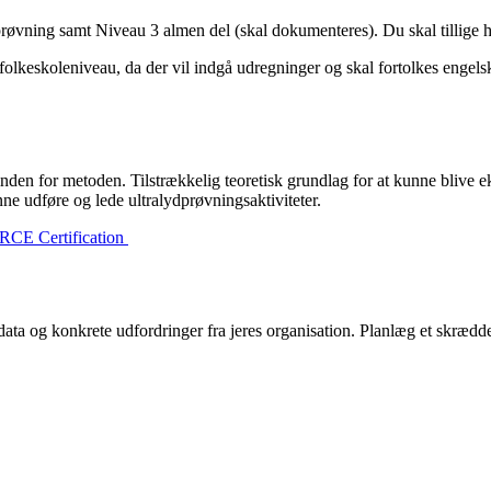
prøvning samt Niveau 3 almen del (skal dokumenteres). Du skal tillige h
olkeskoleniveau, da der vil indgå udregninger og skal fortolkes engelsk
den for metoden. Tilstrækkelig teoretisk grundlag for at kunne blive e
nne udføre og lede ultralydprøvningsaktiviteter.
CE Certification
 data og konkrete udfordringer fra jeres organisation. Planlæg et skrædde