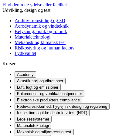
Find den rette ydelse eller facilitet
Udvikling, design og test
Additiv fremstilling og 3D
Aerodynamik og vindteknik
Belysning, optik og fotonik
Materialeteknologi
Mekanisk og klimatisk test
Risikostyring og human factors
Lydkvalitet
Kurser
Academy
Akustik støj og vibrationer
Luft, lugt og emissioner
Kalibrerings- og verifikationstjenester
Elektroniske produkters compliance
Fødevaresikkerhed, hygiejnisk design og regulering
Inspektion og ikke-destruktiv test (NDT)
Ledelsessystemer
Materialeteknologi
Mekanisk og miljømæssig test