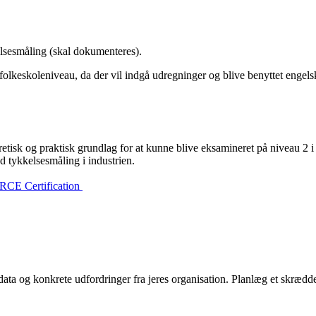
elsesmåling (skal dokumenteres).
 folkeskoleniveau, da der vil indgå udregninger og blive benyttet enge
retisk og praktisk grundlag for at kunne blive eksamineret på niveau 2 
yd tykkelsesmåling i industrien.
CE Certification
 data og konkrete udfordringer fra jeres organisation. Planlæg et skrædde