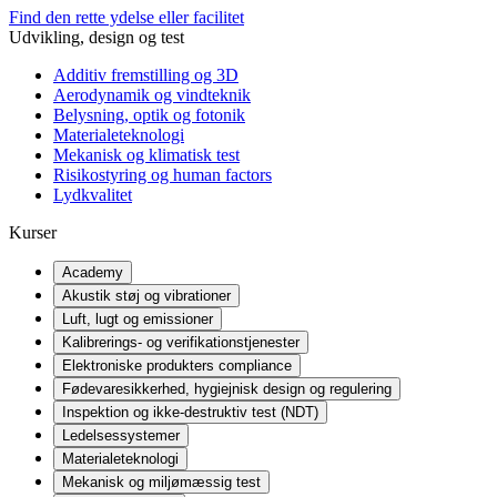
Find den rette ydelse eller facilitet
Udvikling, design og test
Additiv fremstilling og 3D
Aerodynamik og vindteknik
Belysning, optik og fotonik
Materialeteknologi
Mekanisk og klimatisk test
Risikostyring og human factors
Lydkvalitet
Kurser
Academy
Akustik støj og vibrationer
Luft, lugt og emissioner
Kalibrerings- og verifikationstjenester
Elektroniske produkters compliance
Fødevaresikkerhed, hygiejnisk design og regulering
Inspektion og ikke-destruktiv test (NDT)
Ledelsessystemer
Materialeteknologi
Mekanisk og miljømæssig test