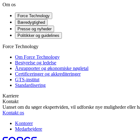
Om os
Force Technology
Bæredygtighed
Presse og nyheder
Politikker og guidelines
Force Technology
Om Force Technology
Bestyrelse og ledelse
Årsrapporter og økonomiske nøgletal
Certificeringer og akkrediteringer
GTS-institut
Standardisering
Karriere
Kontakt
Uanset om du søger ekspertviden, vil udforske nye muligheder eller ha
Kontakt os
Kontorer
Medarbejdere