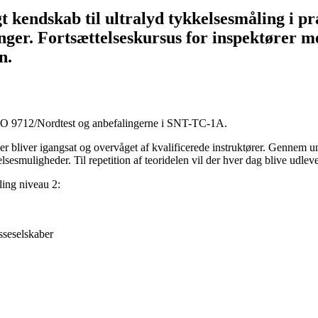
gt kendskab til ultralyd tykkelsesmåling i p
ger. Fortsættelseskursus for inspektører me
n.
ISO 9712/Nordtest og anbefalingerne i SNT-TC-1A.
lser bliver igangsat og overvåget af kvalificerede instruktører. Gennem
lsesmuligheder. Til repetition af teoridelen vil der hver dag blive ud
ling niveau 2:
sseselskaber