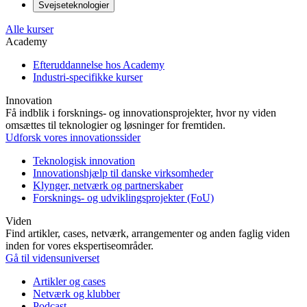
Svejseteknologier
Alle kurser
Academy
Efteruddannelse hos Academy
Industri-specifikke kurser
Innovation
Få indblik i forsknings- og innovationsprojekter, hvor ny viden
omsættes til teknologier og løsninger for fremtiden.
Udforsk vores innovationssider
Teknologisk innovation
Innovationshjælp til danske virksomheder
Klynger, netværk og partnerskaber
Forsknings- og udviklingsprojekter (FoU)
Viden
Find artikler, cases, netværk, arrangementer og anden faglig viden
inden for vores ekspertiseområder.
Gå til vidensuniverset
Artikler og cases
Netværk og klubber
Podcast