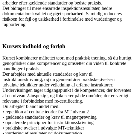
arbejder efter gældende standarder og bedste praksis.
Det bidrager til mere ensartede inspektionsresultater, bedre
dokumentationskvalitet og øget sporbarhed. Samtidig reduceres
risikoen for fejl og usikkerhed i forbindelse med vurderinger og
rapportering.
Kursets indhold og forløb
Kurset kombinerer målrettet teori med praktisk træning, så du hurtigt
genopfrisker dine kompetencer og omsætter din viden til konkrete
handlinger i praksis.
Der arbejdes med aktuelle standarder og krav til
instruktionsskrivning, og du gennemfører praktiske øvelser i
udvalgte teknikker under vejledning af erfarne instruktører.
Undervisningen tager udgangspunkt i de kompetencer, der forventes
af en niveau 2-inspektør, og fokuserer på de områder, der er særligt
relevante i forbindelse med re-certificering.
Du arbejder blandt andet med:
• repetition af centrale teorier fra MT niveau 2
• gældende standarder og krav til magnetprøvning
• opdaterede principper for instruktionsskrivning
• praktiske øvelser i udvalgte MT-teknikker
• vurdering af resultater og dokumentation