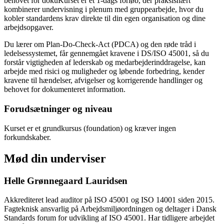
behovet for dokuKurset er et 1-dags forløb, der praksisnært
kombinerer undervisning i plenum med gruppearbejde, hvor du
kobler standardens krav direkte til din egen organisation og dine
arbejdsopgaver.
Du lærer om Plan-Do-Check-Act (PDCA) og den røde tråd i
ledelsessystemet, får gennemgået kravene i DS/ISO 45001, så du
forstår vigtigheden af lederskab og medarbejderinddragelse, kan
arbejde med risici og muligheder og løbende forbedring, kender
kravene til hændelser, afvigelser og korrigerende handlinger og
behovet for dokumenteret information.
Forudsætninger og niveau
Kurset er et grundkursus (foundation) og kræver ingen
forkundskaber.
Mød din underviser
Helle Grønnegaard Lauridsen
Akkrediteret lead auditor på ISO 45001 og ISO 14001 siden 2015.
Fagteknisk ansvarlig på Arbejdsmiljøordningen og deltager i Dansk
Standards forum for udvikling af ISO 45001. Har tidligere arbejdet