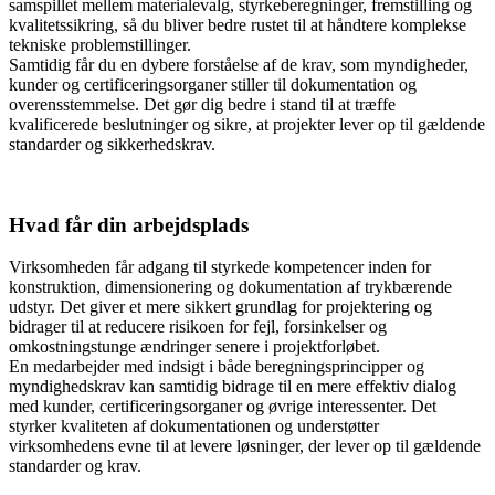
samspillet mellem materialevalg, styrkeberegninger, fremstilling og
kvalitetssikring, så du bliver bedre rustet til at håndtere komplekse
tekniske problemstillinger.
Samtidig får du en dybere forståelse af de krav, som myndigheder,
kunder og certificeringsorganer stiller til dokumentation og
overensstemmelse. Det gør dig bedre i stand til at træffe
kvalificerede beslutninger og sikre, at projekter lever op til gældende
standarder og sikkerhedskrav.
Hvad får din arbejdsplads
Virksomheden får adgang til styrkede kompetencer inden for
konstruktion, dimensionering og dokumentation af trykbærende
udstyr. Det giver et mere sikkert grundlag for projektering og
bidrager til at reducere risikoen for fejl, forsinkelser og
omkostningstunge ændringer senere i projektforløbet.
En medarbejder med indsigt i både beregningsprincipper og
myndighedskrav kan samtidig bidrage til en mere effektiv dialog
med kunder, certificeringsorganer og øvrige interessenter. Det
styrker kvaliteten af dokumentationen og understøtter
virksomhedens evne til at levere løsninger, der lever op til gældende
standarder og krav.