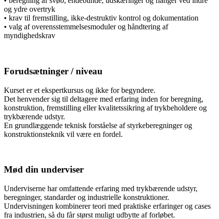
• beregning af svøb, endebunde, udskæringer og flanger ved indre
og ydre overtryk
• krav til fremstilling, ikke-destruktiv kontrol og dokumentation
• valg af overensstemmelsesmoduler og håndtering af
myndighedskrav
Forudsætninger / niveau
Kurset er et ekspertkursus og ikke for begyndere.
Det henvender sig til deltagere med erfaring inden for beregning,
konstruktion, fremstilling eller kvalitetssikring af trykbeholdere og
trykbærende udstyr.
En grundlæggende teknisk forståelse af styrkeberegninger og
konstruktionsteknik vil være en fordel.
Mød din underviser
Underviserne har omfattende erfaring med trykbærende udstyr,
beregninger, standarder og industrielle konstruktioner.
Undervisningen kombinerer teori med praktiske erfaringer og cases
fra industrien, så du får størst muligt udbytte af forløbet.