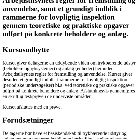
Arbejdstilsynets regler for fremstilling og
anvendelse, samt et grundigt indblik i
rammerne for lovpligtig inspektion
gennem teoretiske og praktiske opgaver
udført på konkrete beholdere og anlæg.
Kursusudbytte
Kurset giver deltagerne en uddybende viden om trykbærende udstyr
(beholdere og rørsystemer) og anlæg (enheder) herunder
Arbejdstilsynets regler for fremstilling og anvendelse. Kurset giver
desuden et grundigt indblik i rammerne for lovpligtig inspektion
(periodiske undersøgelser) bl.a. ved teoretiske og praktiske opgaver
udført på konkrete beholdere og anlæg. Afslutningsvis gennemføres
en skriftlig test/prøve i de underviste områder.
Kurset afsluttes med en prøve.
Forudsætninger
Deltagerne bør have et basiskendskab til trykbærende udstyr og
anlæg gennem nuværende/tidligere beskæftigelse eller relevante