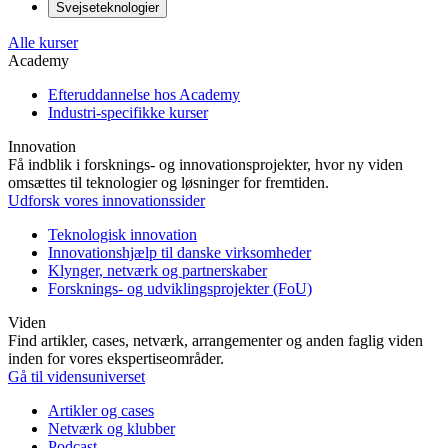
Svejseteknologier
Alle kurser
Academy
Efteruddannelse hos Academy
Industri-specifikke kurser
Innovation
Få indblik i forsknings- og innovationsprojekter, hvor ny viden
omsættes til teknologier og løsninger for fremtiden.
Udforsk vores innovationssider
Teknologisk innovation
Innovationshjælp til danske virksomheder
Klynger, netværk og partnerskaber
Forsknings- og udviklingsprojekter (FoU)
Viden
Find artikler, cases, netværk, arrangementer og anden faglig viden
inden for vores ekspertiseområder.
Gå til vidensuniverset
Artikler og cases
Netværk og klubber
Podcast