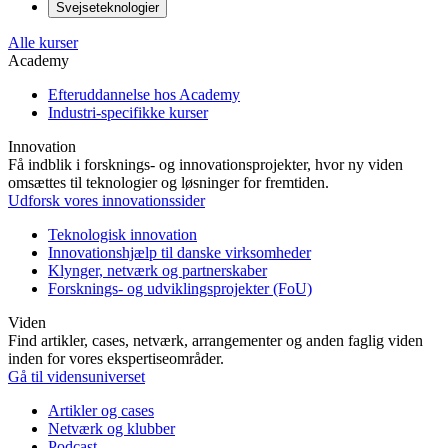
Svejseteknologier
Alle kurser
Academy
Efteruddannelse hos Academy
Industri-specifikke kurser
Innovation
Få indblik i forsknings- og innovationsprojekter, hvor ny viden
omsættes til teknologier og løsninger for fremtiden.
Udforsk vores innovationssider
Teknologisk innovation
Innovationshjælp til danske virksomheder
Klynger, netværk og partnerskaber
Forsknings- og udviklingsprojekter (FoU)
Viden
Find artikler, cases, netværk, arrangementer og anden faglig viden
inden for vores ekspertiseområder.
Gå til vidensuniverset
Artikler og cases
Netværk og klubber
Podcast