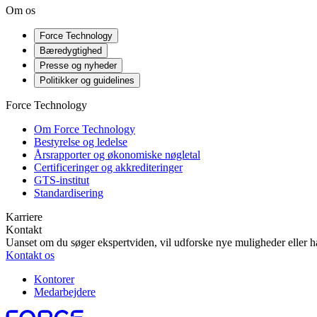
Om os
Force Technology
Bæredygtighed
Presse og nyheder
Politikker og guidelines
Force Technology
Om Force Technology
Bestyrelse og ledelse
Årsrapporter og økonomiske nøgletal
Certificeringer og akkrediteringer
GTS-institut
Standardisering
Karriere
Kontakt
Uanset om du søger ekspertviden, vil udforske nye muligheder eller ha
Kontakt os
Kontorer
Medarbejdere