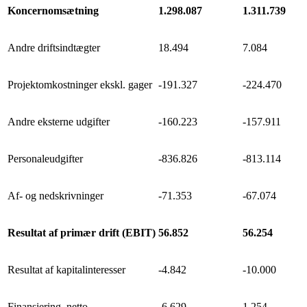
Koncernomsætning
1.298.087
1.311.739
Andre driftsindtægter
18.494
7.084
Projektomkostninger ekskl. gager
-191.327
-224.470
Andre eksterne udgifter
-160.223
-157.911
Personaleudgifter
-836.826
-813.114
Af- og nedskrivninger
-71.353
-67.074
Resultat af primær drift (EBIT)
56.852
56.254
Resultat af kapitalinteresser
-4.842
-10.000
Finansiering, netto
-6.629
1.254