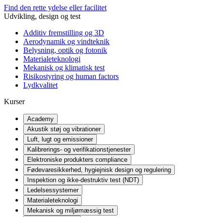
Find den rette ydelse eller facilitet
Udvikling, design og test
Additiv fremstilling og 3D
Aerodynamik og vindteknik
Belysning, optik og fotonik
Materialeteknologi
Mekanisk og klimatisk test
Risikostyring og human factors
Lydkvalitet
Kurser
Academy
Akustik støj og vibrationer
Luft, lugt og emissioner
Kalibrerings- og verifikationstjenester
Elektroniske produkters compliance
Fødevaresikkerhed, hygiejnisk design og regulering
Inspektion og ikke-destruktiv test (NDT)
Ledelsessystemer
Materialeteknologi
Mekanisk og miljømæssig test