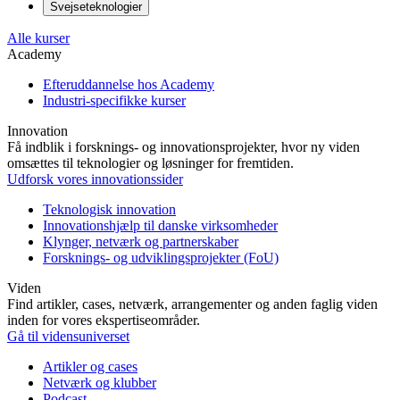
Svejseteknologier
Alle kurser
Academy
Efteruddannelse hos Academy
Industri-specifikke kurser
Innovation
Få indblik i forsknings- og innovationsprojekter, hvor ny viden
omsættes til teknologier og løsninger for fremtiden.
Udforsk vores innovationssider
Teknologisk innovation
Innovationshjælp til danske virksomheder
Klynger, netværk og partnerskaber
Forsknings- og udviklingsprojekter (FoU)
Viden
Find artikler, cases, netværk, arrangementer og anden faglig viden
inden for vores ekspertiseområder.
Gå til vidensuniverset
Artikler og cases
Netværk og klubber
Podcast