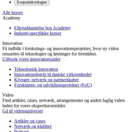
Svejseteknologier
Alle kurser
Academy
Efteruddannelse hos Academy
Industri-specifikke kurser
Innovation
Få indblik i forsknings- og innovationsprojekter, hvor ny viden
omsættes til teknologier og løsninger for fremtiden.
Udforsk vores innovationssider
Teknologisk innovation
Innovationshjælp til danske virksomheder
Klynger, netværk og partnerskaber
Forsknings- og udviklingsprojekter (FoU)
Viden
Find artikler, cases, netværk, arrangementer og anden faglig viden
inden for vores ekspertiseområder.
Gå til vidensuniverset
Artikler og cases
Netværk og klubber
Podcast