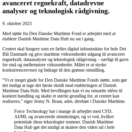
avanceret regnekraft, datadrevne
analyser og teknologisk rådgivning.
9. oktober 2025
Med støtte fra Den Danske Maritime Fond er arbejdet med at
etablere Danish Maritime Data Hub nu sat i gang.
Centret skal fungere som en fælles digital infrastruktur for hele Det
Blå Danmark og give maritime virksomheder adgang til avanceret
regnekraft, dataanalyser og teknologisk rådgivning – særligt til gavn
for små og mellemstore virksomheder. Målet er at styrke
konkurrenceevnen og bidrage til den grønne omstilling.
”Vi er meget glade for Den Danske Maritime Fonds støtte, som gør
det muligt at tage det første skridt mod etableringen af Danish
Maritime Data Hub. Med bevillingen kan vi nu omsætte idéen til
konkret handling og skabe et stærkt grundlag for, at centret kan
realiseres,” siger Jenny N. Braat, adm. direktør i Danske Maritime.
Force Technology har i mange år arbejdet med CFD,
AI/ML og avancerede simuleringer, og vi ved, hvilket
potentiale disse teknologier rummer. Danish Maritime
Data Hub gør det muligt at skalere den viden ud i hele