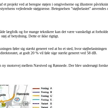
f et projekt ved at beregne støjen i omgivelserne og illustrere påvirkni
iljøstyrelsens vejledende støjgrænse. Betegnelsen ”støjbelastet” anvendes
åde lægfolk og for mange teknikere kan det være vanskeligt at forholde si
 støj af betydning. Dette er ikke rigtigt.
kningen føler sig stærkt generet ved at bo et sted, hvor støjbelastninge
direktoratet, at godt 20 % vil føle sige stærkt generet ved 58 dB.
ny motorvej mellem Næstved og Rønnede. Der blev undersøgt forskellig