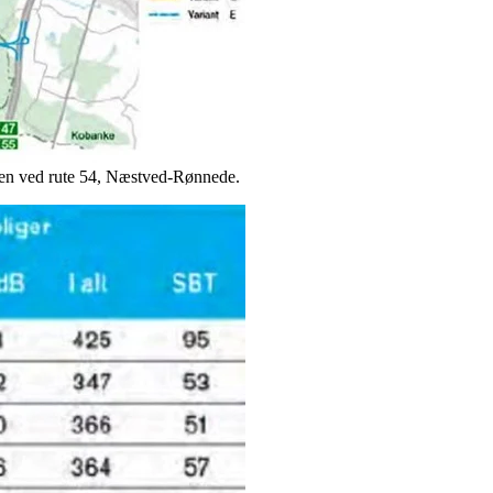
sen ved rute 54, Næstved-Rønnede.