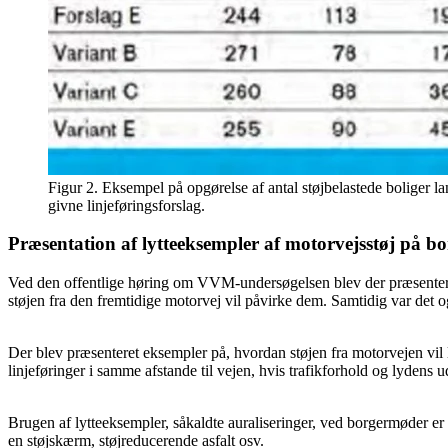
Figur 2. Eksempel på opgørelse af antal støjbelastede boliger la
givne linjeføringsforslag.
Præsentation af lytteeksempler af motorvejsstøj på 
Ved den offentlige høring om VVM-undersøgelsen blev der præsentere
støjen fra den fremtidige motorvej vil påvirke dem. Samtidig var det 
Der blev præsenteret eksempler på, hvordan støjen fra motorvejen vil l
linjeføringer i samme afstande til vejen, hvis trafikforhold og lydens 
Brugen af lytteeksempler, såkaldte auraliseringer, ved borgermøder er i
en støjskærm, støjreducerende asfalt osv.