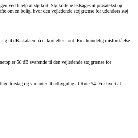
ngen ved hjælp af støjkort. Støjkortene ledsages af prosatekst og
 ofte om en bolig, hvor den vejledende støjgrænse for udendørs støj
g til dB-skalaen på et kort eller i ord. En almindelig misforståelse
n netop er 58 dB svarende til den vejledende støjgrænse for
e forslag og varianter til udbygning af Rute 54. For hvert af