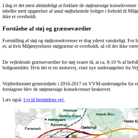
I dag er det mest almindeligt at forklare de støjmæssige konsekvenser a
tabeller med opgørelser af antal støjbelastede boliger i forhold til M
ikke er overholdt.
Forståelse af støj og grænseværdier
Formidling af støj og støjkonsekvenser er dog yderst vanskeligt. For b
er, at hvis Miljøstyrelsens støjgrænse er overholdt, så vil der ikke være
De vejledende grænseværdier for støj svarer til, at ca. 8-10 % af befol
boligområder. Hvis det er en motorvej, viser nye undersøgelser fra Vej
Vejdirektoratet gennemførte i 2016-2017 en VVM-undersøgelse for en 
forslagene blev de støjmæssige konsekvenser beskrevet.
Læs også:
Lyt til fremtidens vej.