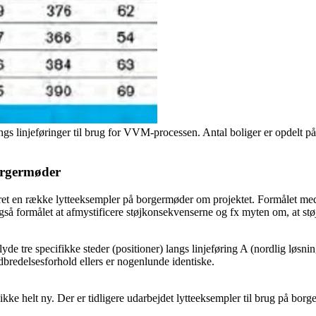
ngs linjeføringer til brug for VVM-processen. Antal boliger er opdelt på 
borgermøder
t en række lytteeksempler på borgermøder om projektet. Formålet med 
også formålet at afmystificere støjkonsekvenserne og fx myten om, at st
yde tre specifikke steder (positioner) langs linjeføring A (nordlig løsn
udbredelsesforhold ellers er nogenlunde identiske.
kke helt ny. Der er tidligere udarbejdet lytteeksempler til brug på borg