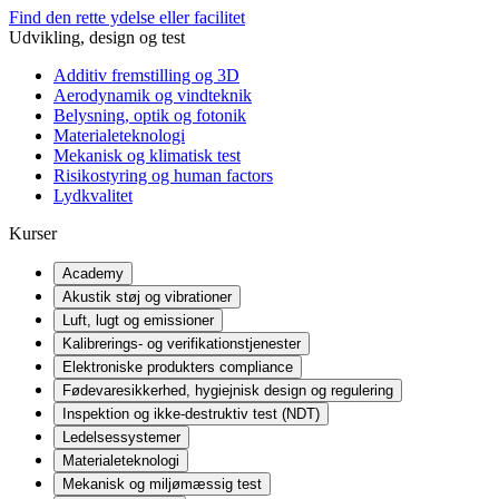
Find den rette ydelse eller facilitet
Udvikling, design og test
Additiv fremstilling og 3D
Aerodynamik og vindteknik
Belysning, optik og fotonik
Materialeteknologi
Mekanisk og klimatisk test
Risikostyring og human factors
Lydkvalitet
Kurser
Academy
Akustik støj og vibrationer
Luft, lugt og emissioner
Kalibrerings- og verifikationstjenester
Elektroniske produkters compliance
Fødevaresikkerhed, hygiejnisk design og regulering
Inspektion og ikke-destruktiv test (NDT)
Ledelsessystemer
Materialeteknologi
Mekanisk og miljømæssig test