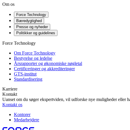
Om os
Force Technology
Bæredygtighed
Presse og nyheder
Politikker og guidelines
Force Technology
Om Force Technology
Bestyrelse og ledelse
Årsrapporter og økonomiske nøgletal
Certificeringer og akkrediteringer
GTS-institut
Standardisering
Karriere
Kontakt
Uanset om du søger ekspertviden, vil udforske nye muligheder eller ha
Kontakt os
Kontorer
Medarbejdere