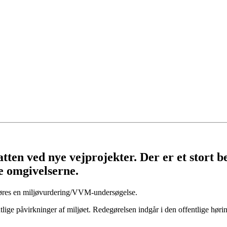
batten ved nye vejprojekter. Der er et stort 
ke omgivelserne.
føres en miljøvurdering/VVM-undersøgelse.
lige påvirkninger af miljøet. Redegørelsen indgår i den offentlige høri