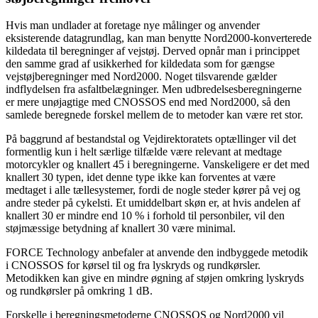
Hvis man undlader at foretage nye målinger og anvender
eksisterende datagrundlag, kan man benytte Nord2000-konverterede
kildedata til beregninger af vejstøj. Derved opnår man i princippet
den samme grad af usikkerhed for kildedata som for gængse
vejstøjberegninger med Nord2000. Noget tilsvarende gælder
indflydelsen fra asfaltbelægninger. Men udbredelsesberegningerne
er mere unøjagtige med CNOSSOS end med Nord2000, så den
samlede beregnede forskel mellem de to metoder kan være ret stor.
På baggrund af bestandstal og Vejdirektoratets optællinger vil det
formentlig kun i helt særlige tilfælde være relevant at medtage
motorcykler og knallert 45 i beregningerne. Vanskeligere er det med
knallert 30 typen, idet denne type ikke kan forventes at være
medtaget i alle tællesystemer, fordi de nogle steder kører på vej og
andre steder på cykelsti. Et umiddelbart skøn er, at hvis andelen af
knallert 30 er mindre end 10 % i forhold til personbiler, vil den
støjmæssige betydning af knallert 30 være minimal.
FORCE Technology anbefaler at anvende den indbyggede metodik
i CNOSSOS for kørsel til og fra lyskryds og rundkørsler.
Metodikken kan give en mindre øgning af støjen omkring lyskryds
og rundkørsler på omkring 1 dB.
Forskelle i beregningsmetoderne CNOSSOS og Nord2000 vil