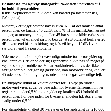
Bestandstal for køretøjskategorier. %-satsen i parentes er i
forhold til personbiler.
Kilde: Vejdirektoratet. *Kilde: Skøn baseret på internetopslag
(Wikipedia).
Motorcykler udgør bestandsmæssigt ca. 6 % af det samlede antal
personbiler, og knallert 45 udgør ca. 1 %. Hvis man skønsmæssigt
antager, at motorcykler og knallert 45 har samme kildestyrke som
personbiler, vil en andel på 1 % betyde, at støjbidraget herfra er 20
dB lavere end bilernes bidrag, og 6 % vil betyde 12 dB lavere
støjbidrag end fra personbilerne.
Ydermere er trafikarbejdet væsentligt mindre for motorcykler og
knallerter, dvs. de opholder sig i gennemsnit ikke nær så meget på
vejene som personbilerne. Vi har konkluderet, at hvis der ikke er
særlige forhold, der gør sig gældende, kan motorcykler og knallert
45 udelades af kortlægningen, uden at der begås væsentlige fejl.
En stikprøve udført af Vejdirektoratet for 31 veje (herunder
motorveje) viser, at der på veje uden for byerne gennemsnitligt er
registreret under 0,5 % motorcykler og knallert 45 i forhold til
personbiler. For veje inden for byerne er andelen lidt større, men
stadig under 0,5 %.
For almindelige knallert 30-køretøjer er bestandstallet ca. 210.000