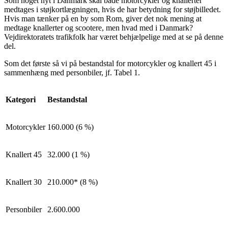
Som noget nyt i Danmark skal både motorcykler og knallerter
medtages i støjkortlægningen, hvis de har betydning for støjbilledet.
Hvis man tænker på en by som Rom, giver det nok mening at
medtage knallerter og scootere, men hvad med i Danmark?
Vejdirektoratets trafikfolk har været behjælpelige med at se på denne
del.
Som det første så vi på bestandstal for motorcykler og knallert 45 i
sammenhæng med personbiler, jf. Tabel 1.
Kategori
Bestandstal
Motorcykler
160.000 (6 %)
Knallert 45
32.000 (1 %)
Knallert 30
210.000* (8 %)
Personbiler
2.600.000