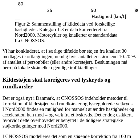
Figur 2: Sammenstilling af kildedata ved forskellige
hastigheder. Kategori 1-3 er data konverteret fra
Nord2000. Motorcykler og knallerter er standarddata
fra CNOSSOS.
Vi har konkluderet, at i særlige tilfælde bør støjen fra knallert 30
medtages i kortlægningen, nemlig hvis antallet er større end 10-20 %
af antallet af personbiler (eller andre køretøjer). Beslutningen må
bero på lokale skøn eller egentlige trafiktællinger.
Kildestøjen skal korrigeres ved lyskryds og
rundkørsler
Det er også nyt i Danmark, at CNOSSOS indeholder metoder til
korrektion af kildestøjen ved rundkørsler og lysregulerede vejkryds.
I Nord2000 findes en mulighed for manuelt at ændre hastigheder og
acceleration hen mod – og væk fra et lyskryds. Det er dog usikkert,
hvorvidt dette overhovedet er benyttet i de tidligere strategiske
støjkortlægninger med Nord2000.
I CNOSSOS modelleres det som en stigende korrektion fra 100 m