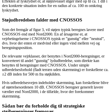
Effekten af lyskrydset er, at støjniveauet stiger med op til ca. 1 dB i
den konkrete situation inden for en radius af ca. 100 m omkring
lyskrydset.
Støjudbredelsen falder med CNOSSOS
Som det fremgår af figur 3, vil støjen typisk beregnes lavere med
CNOSSOS end med Nord2000. En af årsagerne er, at
vejrbetingelserne i CNOSSOS typisk er ”gunstig” eller ”neutral”,
dvs. hvor der enten er medvind eller ingen vind mellem vej og
beregningsposition.
De relevante vejrklasser, der benyttes i Nord2000-beregninger, er
konverteret til andel ”gunstig” lydudbredelse, som direkte kan
benyttes til beregninger med CNOSSOS. Under simple
udbredelsesforhold (fladt terræn uden skærmning) er forskellene ca.
±2 dB inden for 500 m fra støjkilden.
Hvis udbredelsesvejen indeholder skærmning, kan forskellene blive
af størrelsesordenen 10 dB. CNOSSOS beregner generelt lavere
værdier end Nord2000, i de tilfælde, hvor der forekommer
skærmning.
Sådan bør du forholde dig til strategiske
støjberegninger fremover