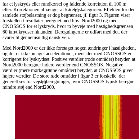
før et lyskryds eller rundkørsel og faldende korrektion til 100 m
efter. Korrektionen afhænger af køretøjskategorien. Effekten for den
samlede støjbelastning er dog begrænset, jf. figur 3. Figuren viser
forskellen i resultater beregnet med hhv. Nord2000 og med
CNOSSOS for et lyskryds, hvor to byveje med hastighedsgrænsen
60 km/t krydser hinanden. Beregningerne er udført med det, der
svarer til gennemsnitlig dansk vejr.
Med Nord2000 er der ikke foretaget nogen ændringer i hastigheden,
og der er ikke antaget accelerationer, mens der med CNOSSOS er
korrigeret for lyskrydset. Positive værdier (røde områder) betyder, at
Nord2000 beregner højere værdier end CNOSSOS. Negative
værdier (mere mørkegrønne områder) betyder, at CNOSSOS giver
højere værdier. De store røde områder i figur 3 er forskelle, der
generelt ses for vejstøjberegninger, hvor CNOSSOS typisk beregner
mindre støj end Nord2000.