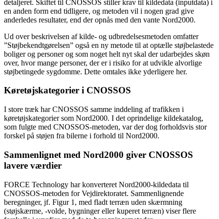
detaljeret. Skiftet til CNOSSOS stiller krav til kildedata (inputdata) i
en anden form end tidligere, og metoden vil i nogen grad give
anderledes resultater, end der opnås med den vante Nord2000.
Ud over beskrivelsen af kilde- og udbredelsesmetoden omfatter
”Støjbekendtgørelsen” også en ny metode til at optælle støjbelastede
boliger og personer og som noget helt nyt skal der udarbejdes skøn
over, hvor mange personer, der er i risiko for at udvikle alvorlige
støjbetingede sygdomme. Dette omtales ikke yderligere her.
Køretøjskategorier i CNOSSOS
I store træk har CNOSSOS samme inddeling af trafikken i
køretøjskategorier som Nord2000. I det oprindelige kildekatalog,
som fulgte med CNOSSOS-metoden, var der dog forholdsvis stor
forskel på støjen fra bilerne i forhold til Nord2000.
Sammenlignet med Nord2000 giver CNOSSOS
lavere værdier
FORCE Technology har konverteret Nord2000-kildedata til
CNOSSOS-metoden for Vejdirektoratet. Sammenlignende
beregninger, jf. Figur 1, med fladt terræn uden skærmning
(støjskærme, -volde, bygninger eller kuperet terræn) viser flere