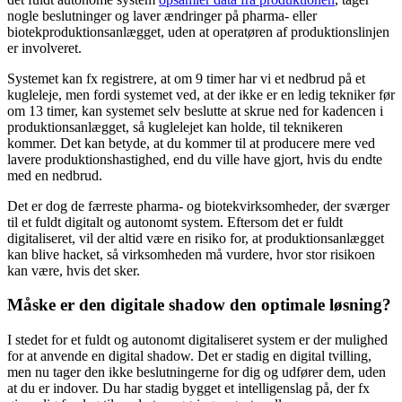
nogle beslutninger og laver ændringer på pharma- eller
biotekproduktionsanlægget, uden at operatøren af produktionslinjen
er involveret.
Systemet kan fx registrere, at om 9 timer har vi et nedbrud på et
kugleleje, men fordi systemet ved, at der ikke er en ledig tekniker før
om 13 timer, kan systemet selv beslutte at skrue ned for kadencen i
produktionsanlægget, så kuglelejet kan holde, til teknikeren
kommer. Det kan betyde, at du kommer til at producere mere ved
lavere produktionshastighed, end du ville have gjort, hvis du endte
med en nedbrud.
Det er dog de færreste pharma- og biotekvirksomheder, der sværger
til et fuldt digitalt og autonomt system. Eftersom det er fuldt
digitaliseret, vil der altid være en risiko for, at produktionsanlægget
kan blive hacket, så virksomheden må vurdere, hvor stor risikoen
kan være, hvis det sker.
Måske er den digitale shadow den optimale løsning?
I stedet for et fuldt og autonomt digitaliseret system er der mulighed
for at anvende en digital shadow. Det er stadig en digital tvilling,
men nu tager den ikke beslutningerne for dig og udfører dem, uden
at du er indover. Du har stadig bygget et intelligenslag på, der fx