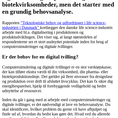
biotekvirksomheder, men det starter med
en grundig behovsanalyse.
Rapporten
”Teknologiske behov og udfordringer i life science-
industrien i Danmark”
kortlægger den danske life science-industris
arbejde med bl.a. digitalisering i produktionen og
produktudviklingen. Det viser sig, at langt størstedelen af
respondenterne ser et stort uudnyttet potentiale inden for brug af
computersimuleringer og digitale tvillinger.
Er der behov for en digital tvilling?
Computersimulering og digitale tvillinger er en stor værktøjskasse,
der kan tilføre ekstra værdi til din virksomhed, din pharma- eller
biotekproduktionslinje. Det gælder på flere niveauer fra designfase
og produktion over drift til afsluttet livscyklus. Det kan fx sikre dig
energibesparelser, hjælp til forebyggende vedligehold og bedre
udnyttelse af ressourcer.
Inden du går i gang med at arbejde med computersimuleringer og
digitale tvillinger, er det nødvendigt at lave en behovsanalyse. Du
skal identificere, hvilket problem du gerne vil have afhjulpet og
finde ud af, hvordan du bedst kan gøre det. Hvad ved du allerede