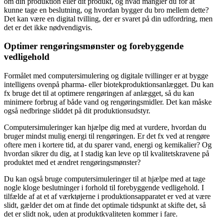
om din produktion eller dit produkt, og hvad mangler du for at
kunne tage en beslutning, og hvordan bygger du bro mellem dette?
Det kan være en digital tvilling, der er svaret på din udfordring, men
det er det ikke nødvendigvis.
Optimer rengøringsmønster og forebyggende
vedligehold
Formålet med computersimulering og digitale tvillinger er at bygge
intelligens ovenpå pharma- eller biotekproduktionsanlægget. Du kan
fx bruge det til at optimere rengøringen af anlægget, så du kan
minimere forbrug af både vand og rengøringsmidler. Det kan måske
også nedbringe sliddet på dit produktionsudstyr.
Computersimuleringer kan hjælpe dig med at vurdere, hvordan du
bruger mindst mulig energi til rengøringen. Er det fx ved at rengøre
oftere men i kortere tid, at du sparer vand, energi og kemikalier? Og
hvordan sikrer du dig, at I stadig kan leve op til kvalitetskravene på
produktet med et ændret rengøringsmønster?
Du kan også bruge computersimuleringer til at hjælpe med at tage
nogle kloge beslutninger i forhold til forebyggende vedligehold. I
tilfælde af at et af værktøjerne i produktionsapparatet er ved at være
slidt, gælder det om at finde det optimale tidspunkt at skifte det, så
det er slidt nok, uden at produktkvaliteten kommer i fare.