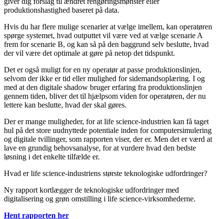
giver dig forslag til ændret rengøringsmønster eller
produktionshastighed baseret på data.
Hvis du har flere mulige scenarier at vælge imellem, kan operatøren
spørge systemet, hvad outputtet vil være ved at vælge scenarie A
frem for scenarie B, og kan så på den baggrund selv beslutte, hvad
der vil være det optimale at gøre på netop det tidspunkt.
Det er også muligt for en ny operatør at passe produktionslinjen,
selvom der ikke er tid eller mulighed for sidemandsoplæring. I og
med at den digitale shadow bruger erfaring fra produktionslinjen
gennem tiden, bliver det til hjælpsom viden for operatøren, der nu
lettere kan beslutte, hvad der skal gøres.
Der er mange muligheder, for at life science-industrien kan få taget
hul på det store uudnyttede potentiale inden for computersimulering
og digitale tvillinger, som rapporten viser, der er. Men det er værd at
lave en grundig behovsanalyse, for at vurdere hvad den bedste
løsning i det enkelte tilfælde er.
Hvad er life science-industriens største teknologiske udfordringer?
Ny rapport kortlægger de teknologiske udfordringer med
digitalisering og grøn omstilling i life science-virksomhederne.
Hent rapporten her