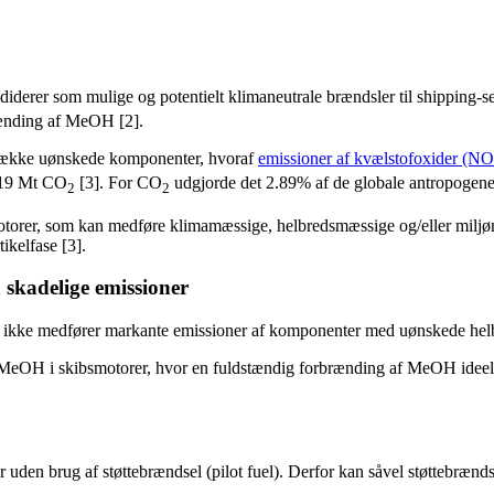
iderer som mulige og potentielt klimaneutrale brændsler til shipping-
brænding af MeOH [2].
e række uønskede komponenter, hvoraf
emissioner af kvælstofoxider (NO
19 Mt CO
[3]. For CO
udgjorde det 2.89% af de globale antropogene 
2
2
torer, som kan medføre klimamæssige, helbredsmæssige og/eller miljøm
ikelfase [3].
 skadelige emissioner
ikke medfører markante emissioner af komponenter med uønskede helbr
 MeOH i skibsmotorer, hvor en fuldstændig forbrænding af MeOH ideelt
uden brug af støttebrændsel (pilot fuel). Derfor kan såvel støttebrænd