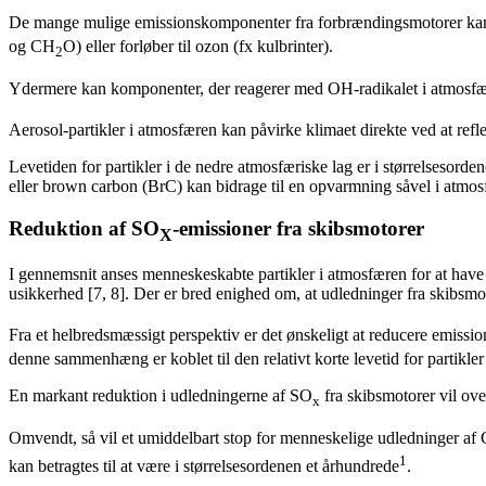
De mange mulige emissionskomponenter fra forbrændingsmotorer kan 
og CH
O) eller forløber til ozon (fx kulbrinter).
2
Ydermere kan komponenter, der reagerer med OH-radikalet i atmo
Aerosol-partikler i atmosfæren kan påvirke klimaet direkte ved at ref
Levetiden for partikler i de nedre atmosfæriske lag er i størrelsesor
eller brown carbon (BrC) kan bidrage til en opvarmning såvel i atmosf
Reduktion af SO
-emissioner fra skibsmotorer
X
I gennemsnit anses menneskeskabte partikler i atmosfæren for at have 
usikkerhed [7, 8]. Der er bred enighed om, at udledninger fra skibsmo
Fra et helbredsmæssigt perspektiv er det ønskeligt at reducere emissi
denne sammenhæng er koblet til den relativt korte levetid for partikler
En markant reduktion i udledningerne af SO
fra skibsmotorer vil ove
x
Omvendt, så vil et umiddelbart stop for menneskelige udledninger af
1
kan betragtes til at være i størrelsesordenen et århundrede
.