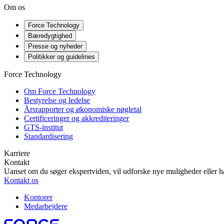
Om os
Force Technology
Bæredygtighed
Presse og nyheder
Politikker og guidelines
Force Technology
Om Force Technology
Bestyrelse og ledelse
Årsrapporter og økonomiske nøgletal
Certificeringer og akkrediteringer
GTS-institut
Standardisering
Karriere
Kontakt
Uanset om du søger ekspertviden, vil udforske nye muligheder eller ha
Kontakt os
Kontorer
Medarbejdere