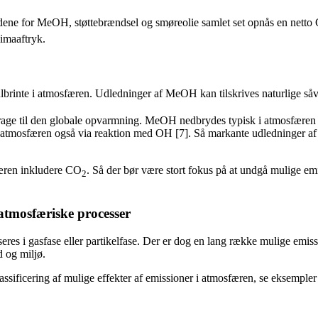
eddene for MeOH, støttebrændsel og smøreolie samlet set opnås en netto
limaaftryk.
rinte i atmosfæren. Udledninger af MeOH kan tilskrives naturlige såv
age til den globale opvarmning. MeOH nedbrydes typisk i atmosfæren 
 atmosfæren også via reaktion med OH [7]. Så markante udledninger 
færen inkludere CO
. Så der bør være stort fokus på at undgå mulige 
2
 atmosfæriske processer
res i gasfase eller partikelfase. Der er dog en lang række mulige emi
d og miljø.
ificering af mulige effekter af emissioner i atmosfæren, se eksempler