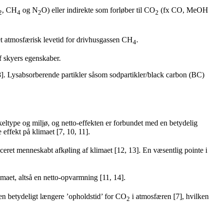
, CH
og N
O) eller indirekte som forløber til CO
(fx CO, MeOH
2
4
2
2
et atmosfærisk levetid for drivhusgassen CH
.
4
f skyers egenskaber.
 8]. Lysabsorberende partikler såsom sodpartikler/black carbon (BC)
keltype og miljø, og netto-effekten er forbundet med en betydelig
 effekt på klimaet [7, 10, 11].
ceret menneskabt afkøling af klimaet [12, 13]. En væsentlig pointe i
maet, altså en netto-opvarmning [11, 14].
en betydeligt længere ’opholdstid’ for CO
i atmosfæren [7], hvilken
2