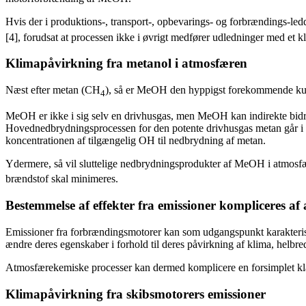
Hvis der i produktions-, transport-, opbevarings- og forbrændings-l
[4], forudsat at processen ikke i øvrigt medfører udledninger med et k
Klimapåvirkning fra metanol i atmosfæren
Næst efter metan (CH
), så er MeOH den hyppigst forekommende kulb
4
MeOH er ikke i sig selv en drivhusgas, men MeOH kan indirekte bidr
Hovednedbrydningsprocessen for den potente drivhusgas metan går i
koncentrationen af tilgængelig OH til nedbrydning af metan.
Ydermere, så vil sluttelige nedbrydningsprodukter af MeOH i atmos
brændstof skal minimeres.
Bestemmelse af effekter fra emissioner kompliceres af
Emissioner fra forbrændingsmotorer kan som udgangspunkt karakterise
ændre deres egenskaber i forhold til deres påvirkning af klima, helbre
Atmosfærekemiske processer kan dermed komplicere en forsimplet klass
Klimapåvirkning fra skibsmotorers emissioner