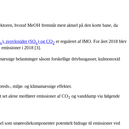
sektoren, hvoraf MeOH fremstår mest aktuel på den korte bane, da
), svovloxider (SO
) og CO
er reguleret af IMO. For året 2018 blev
x
x
2
emissioner i 2018 [3].
æssige belastninger såsom forskellige drivhusgasser, kulmonoxid
eds-, miljø- og klimamæssige effekter.
 set alene medfører emissioner af CO
og vanddamp via følgende
2
sel som smøreoliekomponenter potentielt bidrage til emissioner ved