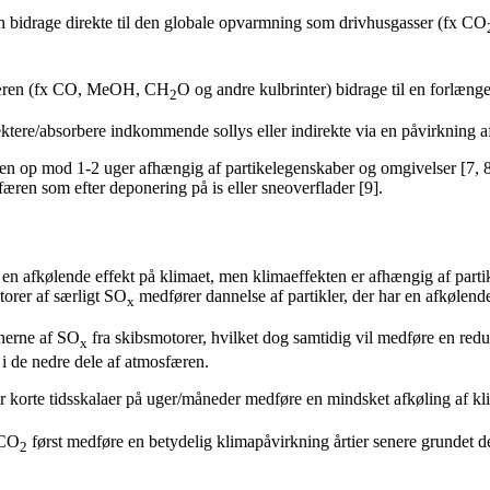
bidrage direkte til den globale opvarmning som drivhusgasser (fx CO
sfæren (fx CO, MeOH, CH
O og andre kulbrinter) bidrage til en forlæng
2
lektere/absorbere indkommende sollys eller indirekte via en påvirkning a
denen op mod 1-2 uger afhængig af partikelegenskaber og omgivelser [7,
æren som efter deponering på is eller sneoverflader [9].
en afkølende effekt på klimaet, men klimaeffekten er afhængig af parti
torer af særligt SO
medfører dannelse af partikler, der har en afkølende
x
onerne af SO
fra skibsmotorer, hvilket dog samtidig vil medføre en redu
x
 i de nedre dele af atmosfæren.
r korte tidsskalaer på uger/måneder medføre en mindsket afkøling af kli
 CO
først medføre en betydelig klimapåvirkning årtier senere grundet d
2