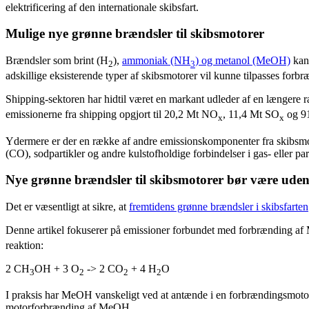
elektrificering af den internationale skibsfart.
Mulige nye grønne brændsler til skibsmotorer
Brændsler som brint (H
),
ammoniak (NH
) og metanol (MeOH)
kand
2
3
adskillige eksisterende typer af skibsmotorer vil kunne tilpasses for
Shipping-sektoren har hidtil været en markant udleder af en længer
emissionerne fra shipping opgjort til 20,2 Mt NO
, 11,4 Mt SO
og 9
x
x
Ydermere er der en række af andre emissionskomponenter fra skibsmo
(CO), sodpartikler og andre kulstofholdige forbindelser i gas- eller part
Nye grønne brændsler til skibsmotorer bør være uden
Det er væsentligt at sikre, at
fremtidens grønne brændsler i skibsfarten
Denne artikel fokuserer på emissioner forbundet med forbrænding af
reaktion:
2 CH
OH + 3 O
-> 2 CO
+ 4 H
O
3
2
2
2
I praksis har MeOH vanskeligt ved at antænde i en forbrændingsmotor 
motorforbrænding af MeOH.