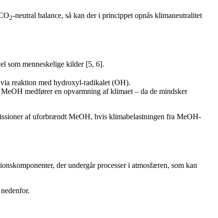
 CO
-neutral balance, så kan der i princippet opnås klimaneutralitet
2
el som menneskelige kilder [5, 6].
via reaktion med hydroxyl-radikalet (OH).
af MeOH medfører en opvarmning af klimaet – da de mindsker
emissioner af uforbrændt MeOH, hvis klimabelastningen fra MeOH-
ssionskomponenter, der undergår processer i atmosfæren, som kan
 nedenfor.