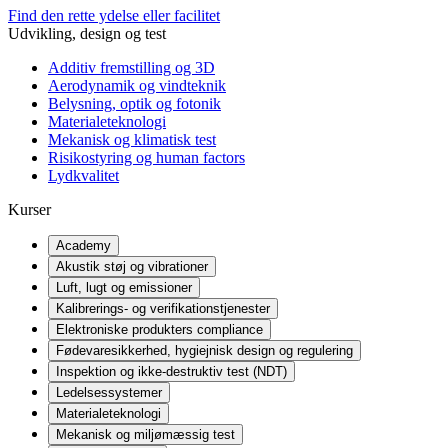
Find den rette ydelse eller facilitet
Udvikling, design og test
Additiv fremstilling og 3D
Aerodynamik og vindteknik
Belysning, optik og fotonik
Materialeteknologi
Mekanisk og klimatisk test
Risikostyring og human factors
Lydkvalitet
Kurser
Academy
Akustik støj og vibrationer
Luft, lugt og emissioner
Kalibrerings- og verifikationstjenester
Elektroniske produkters compliance
Fødevaresikkerhed, hygiejnisk design og regulering
Inspektion og ikke-destruktiv test (NDT)
Ledelsessystemer
Materialeteknologi
Mekanisk og miljømæssig test