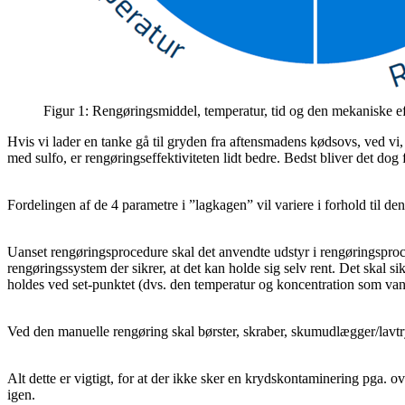
Figur 1: Rengøringsmiddel, temperatur, tid og den mekaniske eff
Hvis vi lader en tanke gå til gryden fra aftensmadens kødsovs, ved vi,
med sulfo, er rengøringseffektiviteten lidt bedre. Bedst bliver det do
Fordelingen af de 4 parametre i ”lagkagen” vil variere i forhold til d
Uanset rengøringsprocedure skal det anvendte udstyr i rengøringsproc
rengøringssystem der sikrer, at det kan holde sig selv rent. Det skal 
holdes ved set-punktet (dvs. den temperatur og koncentration som vand
Ved den manuelle rengøring skal børster, skraber, skumudlægger/lavt
Alt dette er vigtigt, for at der ikke sker en krydskontaminering pga. 
igen.