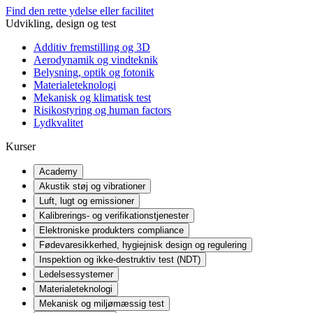
Find den rette ydelse eller facilitet
Udvikling, design og test
Additiv fremstilling og 3D
Aerodynamik og vindteknik
Belysning, optik og fotonik
Materialeteknologi
Mekanisk og klimatisk test
Risikostyring og human factors
Lydkvalitet
Kurser
Academy
Akustik støj og vibrationer
Luft, lugt og emissioner
Kalibrerings- og verifikationstjenester
Elektroniske produkters compliance
Fødevaresikkerhed, hygiejnisk design og regulering
Inspektion og ikke-destruktiv test (NDT)
Ledelsessystemer
Materialeteknologi
Mekanisk og miljømæssig test