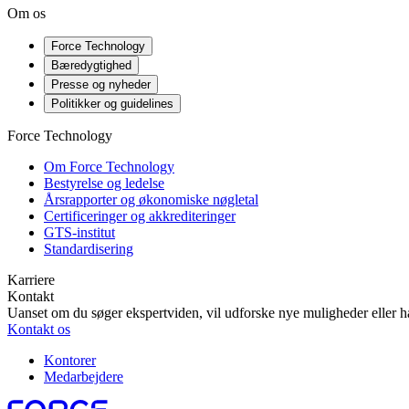
Om os
Force Technology
Bæredygtighed
Presse og nyheder
Politikker og guidelines
Force Technology
Om Force Technology
Bestyrelse og ledelse
Årsrapporter og økonomiske nøgletal
Certificeringer og akkrediteringer
GTS-institut
Standardisering
Karriere
Kontakt
Uanset om du søger ekspertviden, vil udforske nye muligheder eller ha
Kontakt os
Kontorer
Medarbejdere