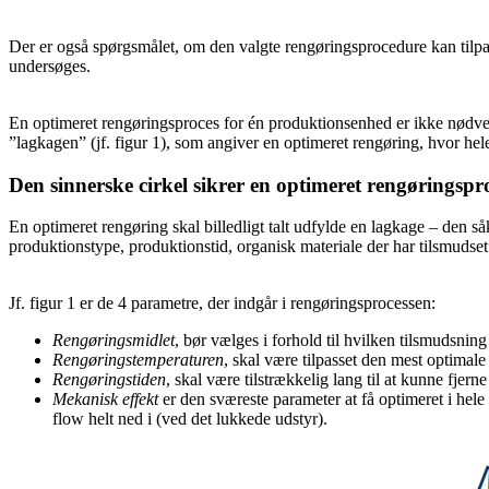
Der er også spørgsmålet, om den valgte rengøringsprocedure kan tilpass
undersøges.
En optimeret rengøringsproces for én produktionsenhed er ikke nødvend
”lagkagen” (jf. figur 1), som angiver en optimeret rengøring, hvor he
Den sinnerske cirkel sikrer en optimeret rengøringsp
En optimeret rengøring skal billedligt talt udfylde en lagkage – den så
produktionstype, produktionstid, organisk materiale der har tilsmudset
Jf. figur 1 er de 4 parametre, der indgår i rengøringsprocessen:
Rengøringsmidlet
, bør vælges i forhold til hvilken tilsmudsning
Rengøringstemperaturen
, skal være tilpasset den mest optimale
Rengøringstiden
, skal være tilstrækkelig lang til at kunne fjer
Mekanisk effekt
er den sværeste parameter at få optimeret i hele
flow helt ned i (ved det lukkede udstyr).