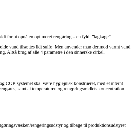
ldt for at opnå en optimeret rengøring – en fyldt ”lagkage”.
et kolde vand tilsættes lidt sulfo. Men anvender man derimod varmt vand
. Altså brug af alle 4 parametre i den sinnerske cirkel.
 og COP-systemet skal være hygiejnisk konstrueret, med et internt
l rengøres, samt at temperaturen og rengøringsmidlets koncentration
rengøringsvæsken/rengøringsudstyr og tilbage til produktionsudstyret