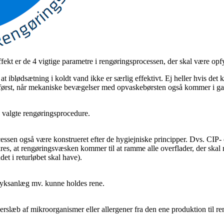
ekt er de 4 vigtige parametre i rengøringsprocessen, der skal være opfy
 at iblødsætning i koldt vand ikke er særlig effektivt. Ej heller hvis d
g først, når mekaniske bevægelser med opvaskebørsten også kommer i gang
en valgte rengøringsprocedure.
essen også være konstrueret efter de hygiejniske principper. Dvs. CIP-
sikres, at rengøringsvæsken kommer til at ramme alle overflader, der ska
et i returløbet skal have).
ryksanlæg mv. kunne holdes rene.
overslæb af mikroorganismer eller allergener fra den ene produktion til 