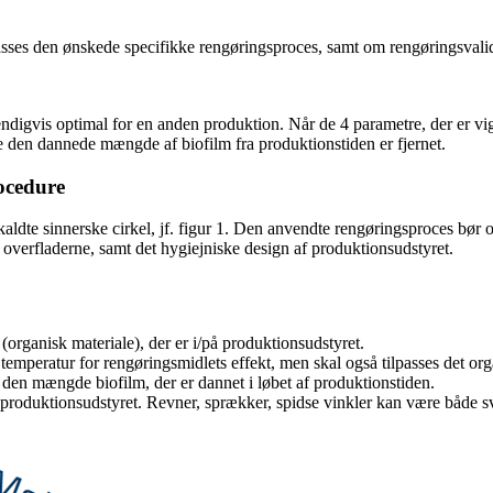
es den ønskede specifikke rengøringsproces, samt om rengøringsvaliderin
igvis optimal for en anden produktion. Når de 4 parametre, der er vigtig
le den dannede mængde af biofilm fra produktionstiden er fjernet.
rocedure
kaldte sinnerske cirkel, jf. figur 1. Den anvendte rengøringsproces bør 
 overfladerne, samt det hygiejniske design af produktionsudstyret.
 (organisk materiale), der er i/på produktionsudstyret.
 temperatur for rengøringsmidlets effekt, men skal også tilpasses det or
ne den mængde biofilm, der er dannet i løbet af produktionstiden.
 produktionsudstyret. Revner, sprækker, spidse vinkler kan være både svæ