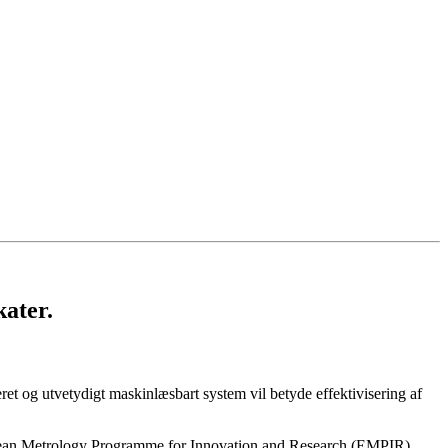
kater.
iseret og utvetydigt maskinlæsbart system vil betyde effektivisering af
uropean Metrology Programme for Innovation and Research (EMPIR).