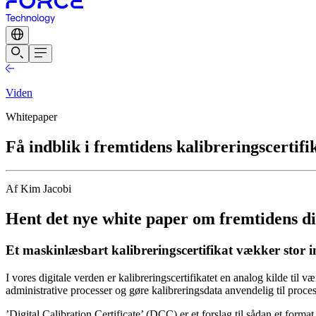
Viden
Whitepaper
Få indblik i fremtidens kalibreringscertifi
Af Kim Jacobi
Hent det nye white paper om fremtidens dig
Et maskinlæsbart kalibreringscertifikat vækker stor i
I vores digitale verden er kalibreringscertifikatet en analog kilde til v
administrative processer og gøre kalibreringsdata anvendelig til proc
’Digital Calibration Certificate’ (DCC) er et forslag til sådan et 