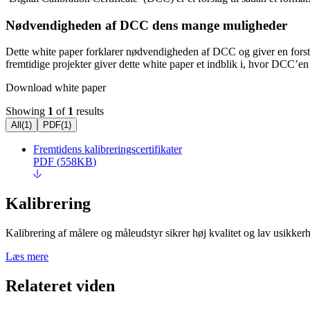
Nødvendigheden af DCC dens mange muligheder
Dette white paper forklarer nødvendigheden af DCC og giver en forst
fremtidige projekter giver dette white paper et indblik i, hvor DCC’en 
Download white paper
Showing
1
of
1
results
All
(
1
)
PDF
(
1
)
Fremtidens kalibreringscertifikater
PDF
(
558KB
)
Kalibrering
Kalibrering af målere og måleudstyr sikrer høj kvalitet og lav usikkerhe
Læs mere
Relateret viden