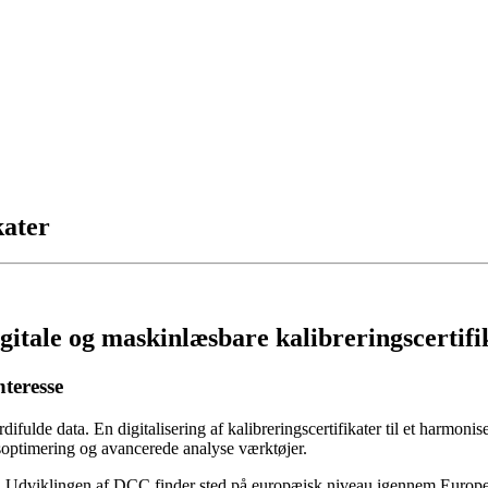
kater
itale og maskinlæsbare kalibreringscertifi
nteresse
ærdifulde data. En digitalisering af kalibreringscertifikater til et harmon
esoptimering og avancerede analyse værktøjer.
format. Udviklingen af DCC finder sted på europæisk niveau igennem E