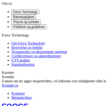
Om os
Force Technology
Bæredygtighed
Presse og nyheder
Politikker og guidelines
Force Technology
Om Force Technology
Bestyrelse og ledelse
Årsrapporter og økonomiske nøgletal
Certificeringer og akkrediteringer
GTS-institut
Standardisering
Karriere
Kontakt
Uanset om du søger ekspertviden, vil udforske nye muligheder eller ha
Kontakt os
Kontorer
Medarbejdere