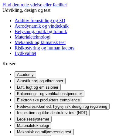
Find den rette ydelse eller facilitet
Udvikling, design og test
Additiv fremstilling og 3D
Aerodynamik og vindteknik
Belysning, optik og fotonik
Materialeteknologi
Mekanisk og klimatisk test
Risikostyring og human factors
Lydkvalitet
Kurser
Academy
Akustik støj og vibrationer
Luft, lugt og emissioner
Kalibrerings- og verifikationstjenester
Elektroniske produkters compliance
Fødevaresikkerhed, hygiejnisk design og regulering
Inspektion og ikke-destruktiv test (NDT)
Ledelsessystemer
Materialeteknologi
Mekanisk og miljømæssig test