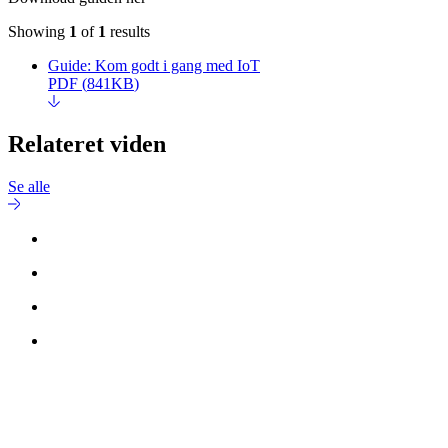
Showing
1
of
1
results
Guide: Kom godt i gang med IoT
PDF
(
841KB
)
Relateret viden
Se alle