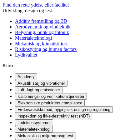
Find den rette ydelse eller facilitet
Udvikling, design og test
Additiv fremstilling og 3D
Aerodynamik og vindteknik
Belysning, optik og fotonik
Materialeteknologi
Mekanisk og klimatisk test
Risikostyring og human factors
Lydkvalitet
Kurser
Academy
Akustik støj og vibrationer
Luft, lugt og emissioner
Kalibrerings- og verifikationstjenester
Elektroniske produkters compliance
Fødevaresikkerhed, hygiejnisk design og regulering
Inspektion og ikke-destruktiv test (NDT)
Ledelsessystemer
Materialeteknologi
Mekanisk og miljømæssig test