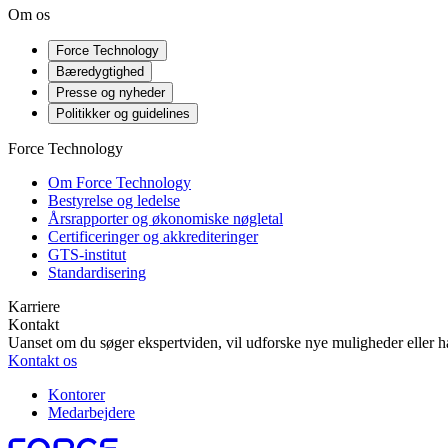
Om os
Force Technology
Bæredygtighed
Presse og nyheder
Politikker og guidelines
Force Technology
Om Force Technology
Bestyrelse og ledelse
Årsrapporter og økonomiske nøgletal
Certificeringer og akkrediteringer
GTS-institut
Standardisering
Karriere
Kontakt
Uanset om du søger ekspertviden, vil udforske nye muligheder eller ha
Kontakt os
Kontorer
Medarbejdere