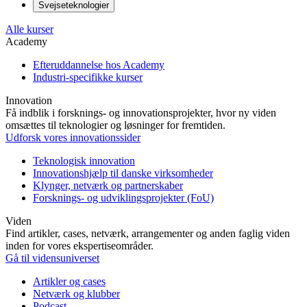
Svejseteknologier
Alle kurser
Academy
Efteruddannelse hos Academy
Industri-specifikke kurser
Innovation
Få indblik i forsknings- og innovationsprojekter, hvor ny viden
omsættes til teknologier og løsninger for fremtiden.
Udforsk vores innovationssider
Teknologisk innovation
Innovationshjælp til danske virksomheder
Klynger, netværk og partnerskaber
Forsknings- og udviklingsprojekter (FoU)
Viden
Find artikler, cases, netværk, arrangementer og anden faglig viden
inden for vores ekspertiseområder.
Gå til vidensuniverset
Artikler og cases
Netværk og klubber
Podcast