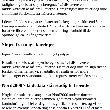
Ved landevejskørsel (Figur 3) ser man dels, at der er færre data til
rådighed og dels, at støjen beregnes 1,2 dB lavere end
middelværdien af måleresultaterne. Beregningsresultatet er dog ikke
signifikant forskelligt fra måleresultaterne.
I dette tilfælde ser vi, at resultater for belægninger ældre end 5 år
kun repræsenterer ét målested. Vi ønsker derfor flere måleresultater
for at verificere, om der er sket en ændring i forhold til de
oprindelige ca. 20 år gamle data.
Støjen fra tunge køretøjer
Figur 4 viser resultaterne for tunge køretøjer.
Resultaterne viser, at støjen beregnes ca. 1,4 dB lavere end
middelværdien af måleresultaterne. Dette er dog ikke en signifikant
forskel. Også her ser vi, at antallet af resultater for ældre
belægninger er sparsomme og kun repræsenteret ved én strækning.
Nord2000’s kildedata står stadig til troende
Nogle af resultaterne antyder, at Nord2000 underestimerer
støjniveauerne fra bilerne sammenlignet med Vejdirektoratets
kontrolmålinger. Det er dog ikke signifikante resultater, og vi bør
basere en eventuel opdatering af kildedata i Nord2000 på et mere