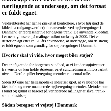
nærliggende at undersøge, om det fortsat
er fuldt egnet.
Vejdirektoratet har længe ønsket at kontrollere, i hvor høj grad de
kildedata (udgangsværdier), der anvendes ved støjberegninger i
Danmark, er repræsentative for dagens trafik. De anvendte kildedata
i er nemlig baseret på målinger udført omkring år 2000. Det er
derfor oplagt efter ca. 20 års anvendelse, at undersøge, om de stadig
er fuldt egnede som grundlag for støjberegninger i Danmark.
Hvorfor skal vi vide, hvor meget biler støjer?
Det er afgørende for borgernes sundhed, at vi kender støjniveauer
fra vejene og kan holde støjgener på et sundhedsmæssigt forsvarligt
niveau. Derfor spiller beregningsmetoder en central rolle.
Siden 80´erne har fællesnordiske indsatser gjort, at vi løbende har
fået bedre og mere nuancerede støjberegningsmetoder. Metoder som
i bund og grund er baseret på verificerede målinger af såvel trafik-
som industristøj.
Sådan beregner vi vejstøj i Danmark