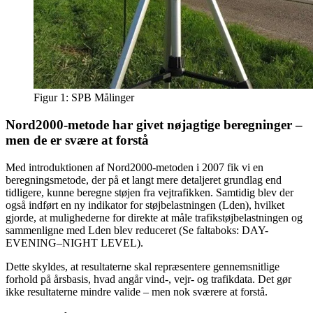
Figur 1: SPB Målinger
Nord2000-metode har givet nøjagtige beregninger –
men de er svære at forstå
Med introduktionen af Nord2000-metoden i 2007 fik vi en
beregningsmetode, der på et langt mere detaljeret grundlag end
tidligere, kunne beregne støjen fra vejtrafikken. Samtidig blev der
også indført en ny indikator for støjbelastningen (Lden), hvilket
gjorde, at mulighederne for direkte at måle trafikstøjbelastningen og
sammenligne med Lden blev reduceret (Se faltaboks: DAY-
EVENING–NIGHT LEVEL).
Dette skyldes, at resultaterne skal repræsentere gennemsnitlige
forhold på årsbasis, hvad angår vind-, vejr- og trafikdata. Det gør
ikke resultaterne mindre valide – men nok sværere at forstå.