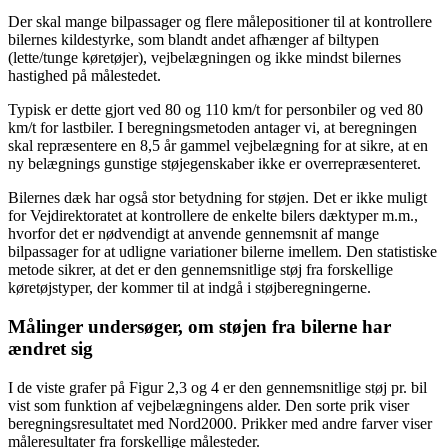
Der skal mange bilpassager og flere målepositioner til at kontrollere
bilernes kildestyrke, som blandt andet afhænger af biltypen
(lette/tunge køretøjer), vejbelægningen og ikke mindst bilernes
hastighed på målestedet.
Typisk er dette gjort ved 80 og 110 km/t for personbiler og ved 80
km/t for lastbiler. I beregningsmetoden antager vi, at beregningen
skal repræsentere en 8,5 år gammel vejbelægning for at sikre, at en
ny belægnings gunstige støjegenskaber ikke er overrepræsenteret.
Bilernes dæk har også stor betydning for støjen. Det er ikke muligt
for Vejdirektoratet at kontrollere de enkelte bilers dæktyper m.m.,
hvorfor det er nødvendigt at anvende gennemsnit af mange
bilpassager for at udligne variationer bilerne imellem. Den statistiske
metode sikrer, at det er den gennemsnitlige støj fra forskellige
køretøjstyper, der kommer til at indgå i støjberegningerne.
Målinger undersøger, om støjen fra bilerne har
ændret sig
I de viste grafer på Figur 2,3 og 4 er den gennemsnitlige støj pr. bil
vist som funktion af vejbelægningens alder. Den sorte prik viser
beregningsresultatet med Nord2000. Prikker med andre farver viser
måleresultater fra forskellige målesteder.