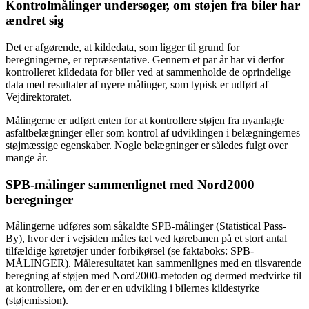
Kontrolmålinger undersøger, om støjen fra biler har
ændret sig
Det er afgørende, at kildedata, som ligger til grund for
beregningerne, er repræsentative. Gennem et par år har vi derfor
kontrolleret kildedata for biler ved at sammenholde de oprindelige
data med resultater af nyere målinger, som typisk er udført af
Vejdirektoratet.
Målingerne er udført enten for at kontrollere støjen fra nyanlagte
asfaltbelægninger eller som kontrol af udviklingen i belægningernes
støjmæssige egenskaber. Nogle belægninger er således fulgt over
mange år.
SPB-målinger sammenlignet med Nord2000
beregninger
Målingerne udføres som såkaldte SPB-målinger (Statistical Pass-
By), hvor der i vejsiden måles tæt ved kørebanen på et stort antal
tilfældige køretøjer under forbikørsel (se faktaboks: SPB-
MÅLINGER). Måleresultatet kan sammenlignes med en tilsvarende
beregning af støjen med Nord2000-metoden og dermed medvirke til
at kontrollere, om der er en udvikling i bilernes kildestyrke
(støjemission).