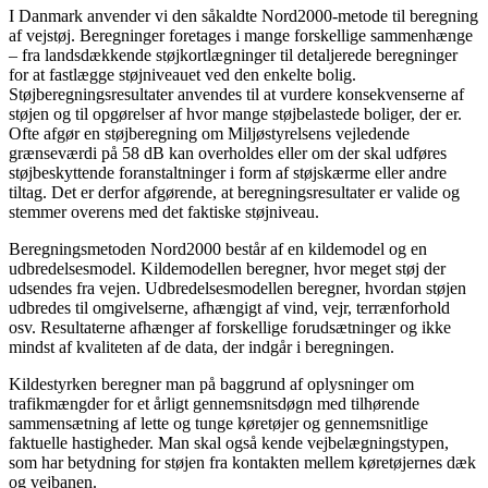
I Danmark anvender vi den såkaldte Nord2000-metode til beregning
af vejstøj. Beregninger foretages i mange forskellige sammenhænge
– fra landsdækkende støjkortlægninger til detaljerede beregninger
for at fastlægge støjniveauet ved den enkelte bolig.
Støjberegningsresultater anvendes til at vurdere konsekvenserne af
støjen og til opgørelser af hvor mange støjbelastede boliger, der er.
Ofte afgør en støjberegning om Miljøstyrelsens vejledende
grænseværdi på 58 dB kan overholdes eller om der skal udføres
støjbeskyttende foranstaltninger i form af støjskærme eller andre
tiltag. Det er derfor afgørende, at beregningsresultater er valide og
stemmer overens med det faktiske støjniveau.
Beregningsmetoden Nord2000 består af en kildemodel og en
udbredelsesmodel. Kildemodellen beregner, hvor meget støj der
udsendes fra vejen. Udbredelsesmodellen beregner, hvordan støjen
udbredes til omgivelserne, afhængigt af vind, vejr, terrænforhold
osv. Resultaterne afhænger af forskellige forudsætninger og ikke
mindst af kvaliteten af de data, der indgår i beregningen.
Kildestyrken beregner man på baggrund af oplysninger om
trafikmængder for et årligt gennemsnitsdøgn med tilhørende
sammensætning af lette og tunge køretøjer og gennemsnitlige
faktuelle hastigheder. Man skal også kende vejbelægningstypen,
som har betydning for støjen fra kontakten mellem køretøjernes dæk
og vejbanen.