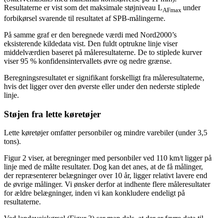
Resultaterne er vist som det maksimale støjniveau L
under
AFmax
forbikørsel svarende til resultatet af SPB-målingerne.
På samme graf er den beregnede værdi med Nord2000’s
eksisterende kildedata vist. Den fuldt optrukne linje viser
middelværdien baseret på måleresultaterne. De to stiplede kurver
viser 95 % konfidensintervallets øvre og nedre grænse.
Beregningsresultatet er signifikant forskelligt fra måleresultaterne,
hvis det ligger over den øverste eller under den nederste stiplede
linje.
Støjen fra lette køretøjer
Lette køretøjer omfatter personbiler og mindre varebiler (under 3,5
tons).
Figur 2 viser, at beregninger med personbiler ved 110 km/t ligger på
linje med de målte resultater. Dog kan det anes, at de få målinger,
der repræsenterer belægninger over 10 år, ligger relativt lavere end
de øvrige målinger. Vi ønsker derfor at indhente flere måleresultater
for ældre belægninger, inden vi kan konkludere endeligt på
resultaterne.