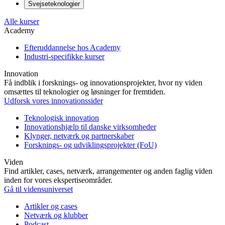
Svejseteknologier
Alle kurser
Academy
Efteruddannelse hos Academy
Industri-specifikke kurser
Innovation
Få indblik i forsknings- og innovationsprojekter, hvor ny viden
omsættes til teknologier og løsninger for fremtiden.
Udforsk vores innovationssider
Teknologisk innovation
Innovationshjælp til danske virksomheder
Klynger, netværk og partnerskaber
Forsknings- og udviklingsprojekter (FoU)
Viden
Find artikler, cases, netværk, arrangementer og anden faglig viden
inden for vores ekspertiseområder.
Gå til vidensuniverset
Artikler og cases
Netværk og klubber
Podcast