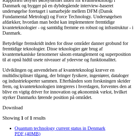
Rapporten belyser økosystemet inden for kvanteteknologi i
Danmark og bygger på en dybdegående interview-baseret
undersøgelse foretaget i samarbejde mellem DFM (Dansk
Fundamental Metrologi) og Force Technology. Undersøgelsen
afdækker, hvordan man bedst kan implementere fremtidige
kvanteteknologier - og samtidig fremme en robust og infrastruktur - i
Danmark.
Betydelige fremskridt inden for disse områder danner grobund for
fremtidige teknologier. Disse teknologier gør brug af
kvantemekaniske fænomener såsom entanglement og superposition
til at opnå hidtil usete niveauer af ydeevne og funktionalitet.
Udviklingen og anvendelsen af kvanteteknologi kræver en
multidisciplinær tilgang, der bringer fysikere, ingeniører, dataloger
og industrieksperter sammen. Efterhånden som forskningen skrider
frem, og kvanteteknologien integreres i hverdagen, forventes den at
blive en vigtig driver for innovation og økonomisk vækst, hvilket
styrker Danmarks førende position på området.
Download
Showing
1
of
1
results
Quantum technology current status in Denmark
PDF
(
40MB
)