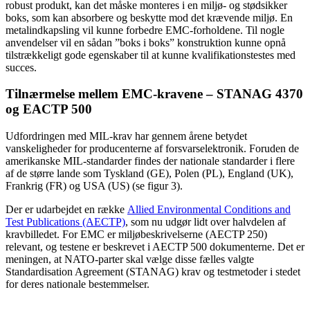
robust produkt, kan det måske monteres i en miljø- og stødsikker
boks, som kan absorbere og beskytte mod det krævende miljø. En
metalindkapsling vil kunne forbedre EMC-forholdene. Til nogle
anvendelser vil en sådan ”boks i boks” konstruktion kunne opnå
tilstrækkeligt gode egenskaber til at kunne kvalifikationstestes med
succes.
Tilnærmelse mellem EMC-kravene – STANAG 4370
og EACTP 500
Udfordringen med MIL-krav har gennem årene betydet
vanskeligheder for producenterne af forsvarselektronik. Foruden de
amerikanske MIL-standarder findes der nationale standarder i flere
af de større lande som Tyskland (GE), Polen (PL), England (UK),
Frankrig (FR) og USA (US) (se figur 3).
Der er udarbejdet en række
Allied Environmental Conditions and
Test Publications (AECTP)
, som nu udgør lidt over halvdelen af
kravbilledet. For EMC er miljøbeskrivelserne (AECTP 250)
relevant, og testene er beskrevet i AECTP 500 dokumenterne. Det er
meningen, at NATO-parter skal vælge disse fælles valgte
Standardisation Agreement (STANAG) krav og testmetoder i stedet
for deres nationale bestemmelser.