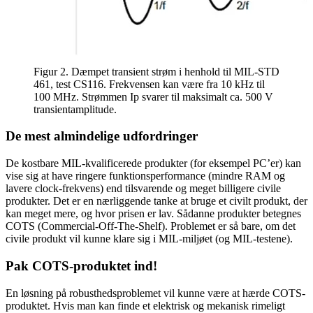
Figur 2. Dæmpet transient strøm i henhold til MIL-STD
461, test CS116. Frekvensen kan være fra 10 kHz til
100 MHz. Strømmen Ip svarer til maksimalt ca. 500 V
transientamplitude.
De mest almindelige udfordringer
De kostbare MIL-kvalificerede produkter (for eksempel PC’er) kan
vise sig at have ringere funktionsperformance (mindre RAM og
lavere clock-frekvens) end tilsvarende og meget billigere civile
produkter. Det er en nærliggende tanke at bruge et civilt produkt, der
kan meget mere, og hvor prisen er lav. Sådanne produkter betegnes
COTS (Commercial-Off-The-Shelf). Problemet er så bare, om det
civile produkt vil kunne klare sig i MIL-miljøet (og MIL-testene).
Pak COTS-produktet ind!
En løsning på robusthedsproblemet vil kunne være at hærde COTS-
produktet. Hvis man kan finde et elektrisk og mekanisk rimeligt