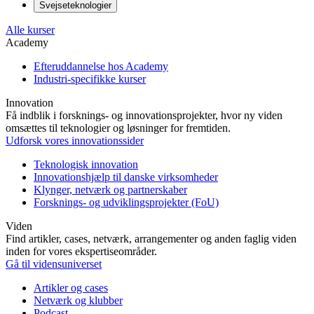
Svejseteknologier
Alle kurser
Academy
Efteruddannelse hos Academy
Industri-specifikke kurser
Innovation
Få indblik i forsknings- og innovationsprojekter, hvor ny viden
omsættes til teknologier og løsninger for fremtiden.
Udforsk vores innovationssider
Teknologisk innovation
Innovationshjælp til danske virksomheder
Klynger, netværk og partnerskaber
Forsknings- og udviklingsprojekter (FoU)
Viden
Find artikler, cases, netværk, arrangementer og anden faglig viden
inden for vores ekspertiseområder.
Gå til vidensuniverset
Artikler og cases
Netværk og klubber
Podcast